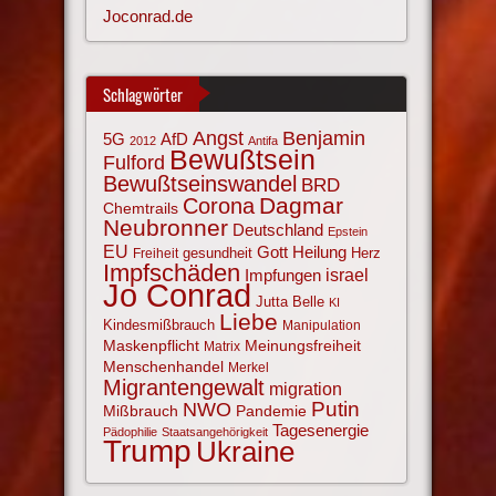
Joconrad.de
Schlagwörter
Angst
Benjamin
AfD
5G
2012
Antifa
Bewußtsein
Fulford
Bewußtseinswandel
BRD
Corona
Dagmar
Chemtrails
Neubronner
Deutschland
Epstein
EU
Gott
Heilung
gesundheit
Herz
Freiheit
Impfschäden
israel
Impfungen
Jo Conrad
Jutta Belle
KI
Liebe
Kindesmißbrauch
Manipulation
Maskenpflicht
Meinungsfreiheit
Matrix
Menschenhandel
Merkel
Migrantengewalt
migration
NWO
Putin
Mißbrauch
Pandemie
Tagesenergie
Pädophilie
Staatsangehörigkeit
Trump
Ukraine