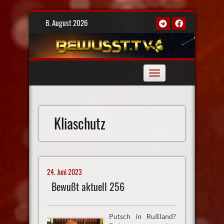
Skip
8. August 2026
to
content
Toggle
navigation
Kliaschutz
24. Juni 2023
Bewußt aktuell 256
Putsch in Rußland?