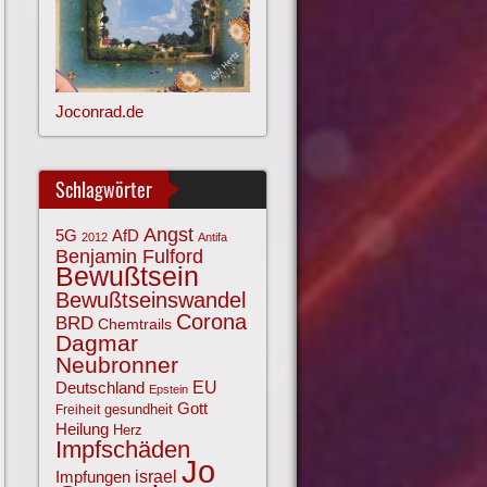
Joconrad.de
Schlagwörter
Angst
AfD
5G
2012
Antifa
Benjamin Fulford
Bewußtsein
Bewußtseinswandel
Corona
BRD
Chemtrails
Dagmar
Neubronner
EU
Deutschland
Epstein
Gott
gesundheit
Freiheit
Heilung
Herz
Impfschäden
Jo
israel
Impfungen