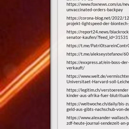
https://www.foxnews.com/us/new
unvaccinated-orders-backpay
https://corona-blog.net/2022/12
projekt-lightspeed-der-biontech
https://report24.news/blackrock
senator-kaufen/?feed_id=31531
https://t.me/Patri0tsareinCont
https://t.me/alekseystefanov/6
https://exxpress.at/ein-boss-de
verkauft/
https://www.welt.de/vermischte
Universitaet-Harvard-soll-Leich
https://legitim.ch/verstoerend
kinder-aus-afrika-fuer-blutritua
https://weltwoche.ch/daily/bis-
geld-aus-gibts-nachschub-von-d
https://www.alexander-wallasch.
zdf-heute-journal-sendezeit-an-p