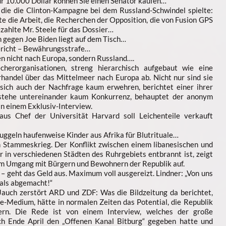
r 10.000 Dollar können Sie einen Senator kaufen…
 die die Clinton-Kampagne bei dem Russland-Schwindel spielte:
e die Arbeit, die Recherchen der Opposition, die von Fusion GPS
zahlte Mr. Steele für das Dossier…
gegen Joe Biden liegt auf dem Tisch…
ericht – Bewährungsstrafe…
en nicht nach Europa, sondern Russland….
cherorganisationen, streng hierarchisch aufgebaut wie eine
handel über das Mittelmeer nach Europa ab. Nicht nur sind sie
 sich auch der Nachfrage kaum erwehren, berichtet einer ihrer
stehe untereinander kaum Konkurrenz, behauptet der anonym
n einem Exklusiv-Interview.
aus Chef der Universität Harvard soll Leichenteile verkauft
geln haufenweise Kinder aus Afrika für Blutrituale…
Stammeskrieg. Der Konflikt zwischen einem libanesischen und
r in verschiedenen Städten des Ruhrgebiets entbrannt ist, zeigt
im Umgang mit Bürgern und Bewohnern der Republik auf.
– geht das Geld aus. Maximum voll ausgereizt. Lindner: „Von uns
 als abgemacht!“
auch zerstört ARD und ZDF: Was die Bildzeitung da berichtet,
edium, hätte in normalen Zeiten das Potential, die Republik
tern. Die Rede ist von einem Interview, welches der große
h Ende April den „Offenen Kanal Bitburg“ gegeben hatte und