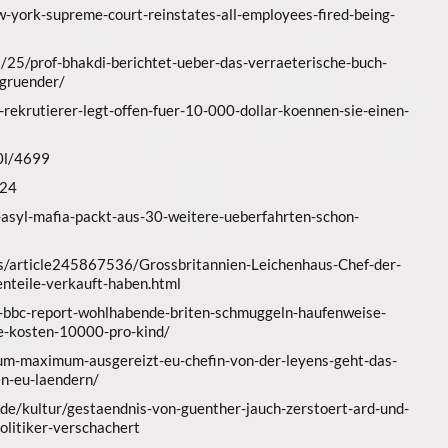
-york-supreme-court-reinstates-all-employees-fired-being-
/25/prof-bhakdi-berichtet-ueber-das-verraeterische-buch-
-gruender/
-rekrutierer-legt-offen-fuer-10-000-dollar-koennen-sie-einen-
r0l/4699
024
r-asyl-mafia-packt-aus-30-weitere-ueberfahrten-schon-
s/article245867536/Grossbritannien-Leichenhaus-Chef-der-
enteile-verkauft-haben.html
er-bbc-report-wohlhabende-briten-schmuggeln-haufenweise-
le-kosten-10000-pro-kind/
zum-maximum-ausgereizt-eu-chefin-von-der-leyens-geht-das-
en-eu-laendern/
de/kultur/gestaendnis-von-guenther-jauch-zerstoert-ard-und-
olitiker-verschachert