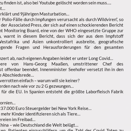
u finden ist, also bei Youtube gelöscht worden sein muss….
ht…
erklärt und 9jährigen Masturbation…
Polio-Fälle durch Impfungen verursacht als durch Wildviren“, so
s der Associated Press, der sich auf einen schockierenden Bericht
t Monitoring Board, eine von der WHO eingesetzte Gruppe zur
n, warnt in diesem Bericht, dass sich der aus dem Impfstoff
stafrika und Asien unkontrolliert ausbreite, geografische
egende Fragen und Herausforderungen für den gesamten
zert ab, nach eigenen Angaben leidet er unter Long Covid…
rriere von Hans-Georg Maaßen, umstrittener Chef des
st offenbar beendet. Innenminister Seehofer versetzt ihn in den
te Abschiedsrede…
errotten einfach – warum will sie keiner?
werden nach wie vor zu 2 G gezwungen…
für die EU. In Spanien entsteht die größte Laborfleisch Fabrik
fornien…
237.000 Euro Steuergelder bei New York Reise…
mehr Kinder identifizieren sich als Tiere…
reien im Freibad…
China – wie Deutschland die Welt belügt…
n, Patienten einzuschläfern, um die Zahl der Covid Toten zu