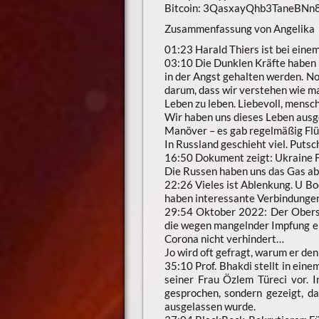
Bitcoin: 3QasxayQhb3TaneBN
Zusammenfassung von Angelika
01:23 Harald Thiers ist bei eine
03:10 Die Dunklen Kräfte haben 
in der Angst gehalten werden. No
darum, dass wir verstehen wie mani
Leben zu leben. Liebevoll, mensc
Wir haben uns dieses Leben aus
Manöver – es gab regelmäßig Flüg
In Russland geschieht viel. Put
16:50 Dokument zeigt: Ukraine F
Die Russen haben uns das Gas a
22:26 Vieles ist Ablenkung. U Boo
haben interessante Verbindung
29:54 Oktober 2022: Der Oberst
die wegen mangelnder Impfung en
Corona nicht verhindert…
Jo wird oft gefragt, warum er de
35:10 Prof. Bhakdi stellt in ei
seiner Frau Özlem Türeci vor. 
gesprochen, sondern gezeigt, da
ausgelassen wurde.