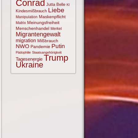
Conrad
Jutta Belle
KI
Liebe
Kindesmißbrauch
Maskenpflicht
Manipulation
Meinungsfreiheit
Matrix
Menschenhandel
Merkel
Migrantengewalt
migration
Mißbrauch
NWO
Putin
Pandemie
Pädophilie
Staatsangehörigkeit
Trump
Tagesenergie
Ukraine