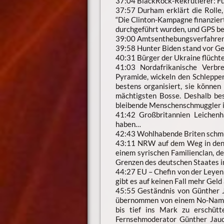
37:04 BlackRock-Rekrutierer: Fü
37:57 Durham erklärt die Rolle,
“Die Clinton-Kampagne finanziert
durchgeführt wurden, und GPS be
39:00 Amtsenthebungsverfahren 
39:58 Hunter Biden stand vor G
40:31 Bürger der Ukraine flücht
41:03 Nordafrikanische Verbre
Pyramide, wickeln den Schlepper
bestens organisiert, sie können
mächtigsten Bosse. Deshalb be
bleibende Menschenschmuggler i
41:42 Großbritannien Leichenh
haben…
42:43 Wohlhabende Briten schmug
43:11 NRW auf dem Weg in den 
einem syrischen Familienclan, de
Grenzen des deutschen Staates 
44:27 EU – Chefin von der Leyen 
gibt es auf keinen Fall mehr Geld
45:55 Geständnis von Günther J
übernommen von einem No-Name-M
bis tief ins Mark zu erschüt
Fernsehmoderator Günther Jauc