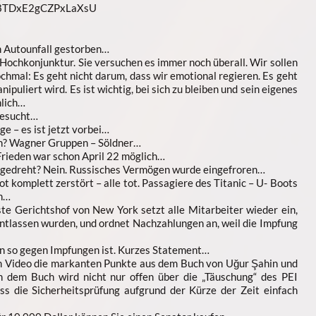
n8TDxE2gCZPxLaXsU
m Autounfall gestorben…
Hochkonjunktur. Sie versuchen es immer noch überall. Wir sollen
chmal: Es geht nicht darum, dass wir emotional regieren. Es geht
puliert wird. Es ist wichtig, bei sich zu bleiben und sein eigenes
hlich…
gesucht…
e – es ist jetzt vorbei…
sch? Wagner Gruppen – Söldner…
rieden war schon April 22 möglich…
bgedreht? Nein. Russisches Vermögen wurde eingefroren…
t komplett zerstört – alle tot. Passagiere des Titanic – U- Boots
en…
e Gerichtshof von New York setzt alle Mitarbeiter wieder ein,
tlassen wurden, und ordnet Nachzahlungen an, weil die Impfung
nn so gegen Impfungen ist. Kurzes Statement…
nem Video die markanten Punkte aus dem Buch von Uğur Şahin und
In dem Buch wird nicht nur offen über die „Täuschung“ des PEI
ss die Sicherheitsprüfung aufgrund der Kürze der Zeit einfach