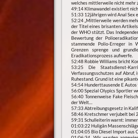
welches mittlerweile nicht mehr z
49:14 Klimawandel existiert nic
51:33 12jährigen wird Anal Sex 
52:24 „Mittlerweile werden mehr 
der Titel eines brisanten Artikel
der WHO stützt. Das Independen
Bewertung der Polioeradikatio
stammende Polio-Erreger in We
Grenzen sprenge und grundl
Eradikationsprozess aufwerfe.
52:48 Robbie Williams bricht Kon
53:25 Die Staatsdienst-Ka
Verfassungsschutzes auf Abruf, i
Ruhestand. Grund ist eine pikan
54:54 Hunderttausende E Autos v
56:00 Spezial Olypics Sportler 
56:40 Tonnenweise Fake Fleisch 
der Welt…
57:33 Abtreibungsgesetz in Kali
58:46 Kretschmer verjubelt bei 
59:31 Schulleiterin warnt: immer 
01:03:22 Huligän Massenschläge
01:04:05 Bio Diesel Import aus 
01:06:34 „Wir wurden angewiese