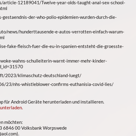
s/article-12189041/Twelve-year-olds-taught-anal-sex-school-
html
es-gestaendnis-der-who-polio-epidemien-wurden-durch-die-
oauto/news/hunderttausende-e-autos-verrotten-einfach-warum-
tml
e-fake-fleisch-fuer-die-eu-in-spanien-entsteht-die-groesste-
s-woke-wahns-schulleiterin-warnt-immer-mehr-kinder-
eed_id=31570
haft/2023/klimaschutz-deutschland-luegt/
6/23/nhs-whistleblower-confirms-euthanisia-covid-lies/
 für Android Geräte herunterladen und installieren.
unterladen.
en möchten:
3 6846 00 Volksbank Worpswede
aol.com).