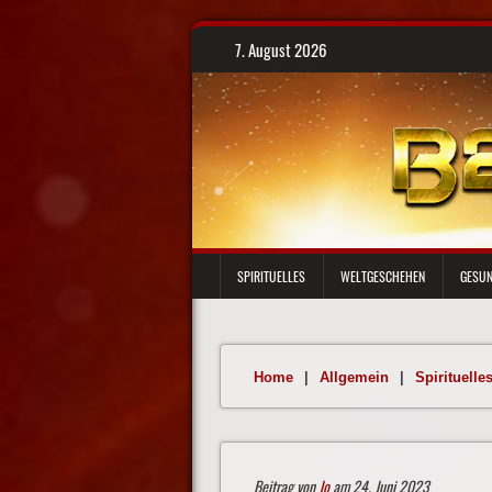
Skip
7. August 2026
to
content
SPIRITUELLES
WELTGESCHEHEN
GESUN
Home
|
Allgemein
|
Spirituelle
Beitrag von
Jo
am 24. Juni 2023