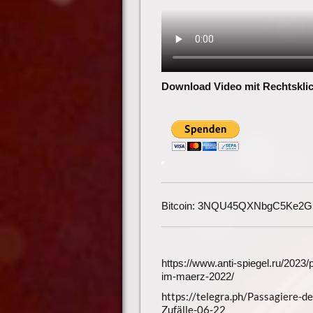
Download Video mit Rechtsklic
Bitcoin: 3NQU45QXNbgC5Ke2
https://www.anti-spiegel.ru/2023
im-maerz-2022/
https://telegra.ph/Passagiere-d
Zufälle-06-22