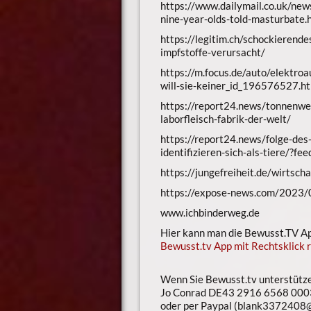
https://www.dailymail.co.uk/new
nine-year-olds-told-masturbate.
https://legitim.ch/schockierend
impfstoffe-verursacht/
https://m.focus.de/auto/elektr
will-sie-keiner_id_196576527.h
https://report24.news/tonnenweis
laborfleisch-fabrik-der-welt/
https://report24.news/folge-de
identifizieren-sich-als-tiere/?f
https://jungefreiheit.de/wirtsc
https://expose-news.com/2023/0
www.ichbinderweg.de
Hier kann man die Bewusst.TV App
Bewusst.tv App mit Rechtsklick r
Wenn Sie Bewusst.tv unterstütz
Jo Conrad DE43 2916 6568 000
oder per Paypal (blank3372408@