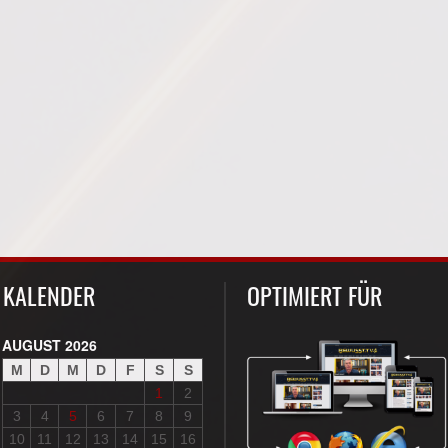
KALENDER
OPTIMIERT FÜR
AUGUST 2026
M
D
M
D
F
S
S
1
2
3
4
5
6
7
8
9
10
11
12
13
14
15
16