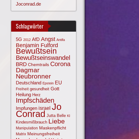
Joconrad.de
Schlagwörter
Angst
AfD
5G
2012
Antifa
Benjamin Fulford
Bewußtsein
Bewußtseinswandel
Corona
BRD
Chemtrails
Dagmar
Neubronner
EU
Deutschland
Epstein
Gott
gesundheit
Freiheit
Heilung
Herz
Impfschäden
Jo
israel
Impfungen
Conrad
Jutta Belle
KI
Liebe
Kindesmißbrauch
Maskenpflicht
Manipulation
Meinungsfreiheit
Matrix