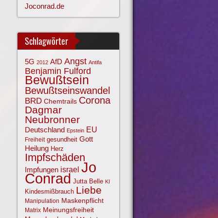
Joconrad.de
Schlagwörter
Angst
AfD
5G
2012
Antifa
Benjamin Fulford
Bewußtsein
Bewußtseinswandel
Corona
BRD
Chemtrails
Dagmar
Neubronner
EU
Deutschland
Epstein
Gott
gesundheit
Freiheit
Heilung
Herz
Impfschäden
Jo
israel
Impfungen
Conrad
Jutta Belle
KI
Liebe
Kindesmißbrauch
Maskenpflicht
Manipulation
Meinungsfreiheit
Matrix