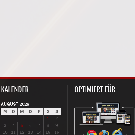
KALENDER
OPTIMIERT FÜR
AUGUST 2026
M
D
M
D
F
S
S
1
2
3
4
5
6
7
8
9
10
11
12
13
14
15
16