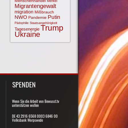
Menschenhandel
Merkel
Migrantengewalt
migration
Mißbrauch
NWO
Putin
Pandemie
Pädophilie
Staatsangehörigkeit
Trump
Tagesenergie
Ukraine
SPENDEN
Wenn Sie die Arbeit von Bewusst.tv
unterstützen wollen
DE 43 2916 6568 0003 6846 00
Volksbank Worpswede