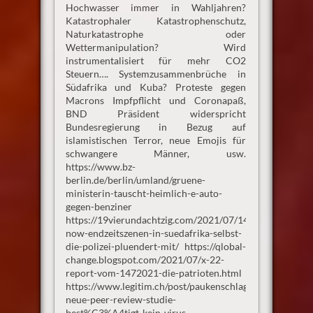
Hochwasser immer in Wahljahren?
Katastrophaler Katastrophenschutz,
Naturkatastrophe oder
Wettermanipulation? Wird
instrumentalisiert für mehr CO2
Steuern…. Systemzusammenbrüche in
Südafrika und Kuba? Proteste gegen
Macrons Impfpflicht und Coronapaß,
BND Präsident widerspricht
Bundesregierung in Bezug auf
islamistischen Terror, neue Emojis für
schwangere Männer, usw.
https://www.bz-
berlin.de/berlin/umland/gruene-
ministerin-tauscht-heimlich-e-auto-
gegen-benziner
https://19vierundachtzig.com/2021/07/14/apocalypse-
now-endzeitszenen-in-suedafrika-selbst-
die-polizei-pluendert-mit/ https://qlobal-
change.blogspot.com/2021/07/x-22-
report-vom-1472021-die-patrioten.html
https://www.legitim.ch/post/paukenschlag-
neue-peer-review-studie-
best%C3%A4tigt-kein-virus-