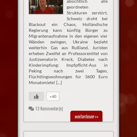
absichtlich alle
geordneten
Strukturen zerstört,
Schweiz droht bei
Blackout ein Chaos, Holländische
Regierung kann künftig Bürger zu
Migrantenaufnahme in den eigenen vier
Wänden zwingen, Ukraine bezieht
weiterhin Gas aus Rußland, Juristen
erheben Zweifel an Professorentitel von
Justizsenatorin Kreck, Diabetes nach
Kinderimpfung: Impfpflicht-Aus in
Peking nach zwei Tagen,
Flüchtlingswohnungen für 3600 Euro
Monatsmiete! […]
+40
13 Kommentar(e)
weiterlesen
>>