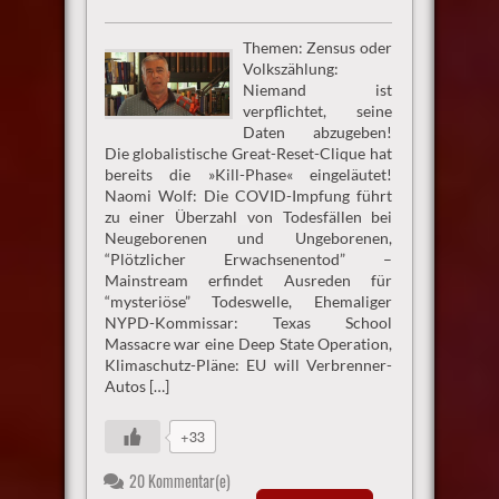
Themen: Zensus oder
Volkszählung:
Niemand ist
verpflichtet, seine
Daten abzugeben!
Die globalistische Great-Reset-Clique hat
bereits die »Kill-Phase« eingeläutet!
Naomi Wolf: Die COVID-Impfung führt
zu einer Überzahl von Todesfällen bei
Neugeborenen und Ungeborenen,
“Plötzlicher Erwachsenentod” –
Mainstream erfindet Ausreden für
“mysteriöse” Todeswelle, Ehemaliger
NYPD-Kommissar: Texas School
Massacre war eine Deep State Operation,
Klimaschutz-Pläne: EU will Verbrenner-
Autos […]
+33
20 Kommentar(e)