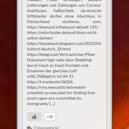
Lieferungen und Zahlungen von Corona-
Impfdosen, Geflüchtete ukrainische
Elftklässler dürfen ohne Abschluss in
Deutschland studieren, uvm.
https://bewusst.tv/bewusst-aktuell-195/
https://reitschuster.de/post/bloss-nicht-
selbst-denken/
https://tanneneck.blogspot.com/2022/04/benjamin-
fulford-deutsch_18.html
https://telegra.ph/Vertrauliches-Pfizer-
Dokument-legt-nahe-dass-Shedding-
durch-Haut-zu-Haut-Kontakt-und-
Einatmen-der-gleichen-Luft-
m%C3%B6glich-ist-04-15
https://t.me/aerzte/36026
https://rmx.news/article/swedish-
scientists-prosecuted-for-finding-that-
most-rapes-are-committed-by-
immigrants/ […]
+56
17 Kommentar(e)