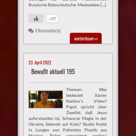
Russische Retourkutsche: Medwedew […]
+37
8 Kommentar(e)
weiterlesen
>>
23. April 2022
Bewußt aktuell 195
Themen: Was
bedeutet Xavier
Naidoo´s Video?
Papst spricht über
Zweifel, daß Jesus
auferstanden ist, Schwarze Magie in der
Ukraine, Selenski auf Koks? Studie findet
in Lungen von Patienten Plastik aus
Masken, Polen verweigert weitere