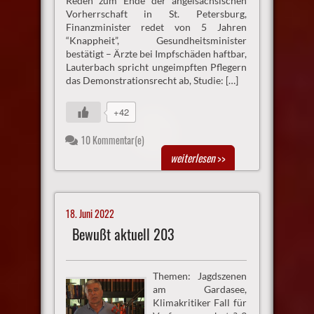
Reden zum Ende der angelsächsischen
Vorherrschaft in St. Petersburg,
Finanzminister redet von 5 Jahren
“Knappheit”, Gesundheitsminister
bestätigt – Ärzte bei Impfschäden haftbar,
Lauterbach spricht ungeimpften Pflegern
das Demonstrationsrecht ab, Studie: […]
+42
10 Kommentar(e)
weiterlesen
>>
18. Juni 2022
Bewußt aktuell 203
Themen: Jagdszenen
am Gardasee,
Klimakritiker Fall für