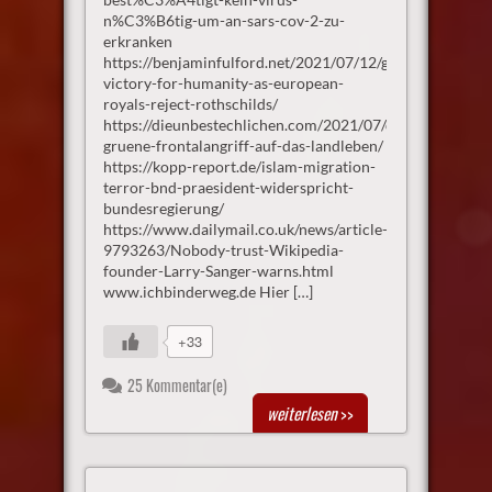
n%C3%B6tig-um-an-sars-cov-2-zu-
erkranken
https://benjaminfulford.net/2021/07/12/great-
victory-for-humanity-as-european-
royals-reject-rothschilds/
https://dieunbestechlichen.com/2021/07/der-
gruene-frontalangriff-auf-das-landleben/
https://kopp-report.de/islam-migration-
terror-bnd-praesident-widerspricht-
bundesregierung/
https://www.dailymail.co.uk/news/article-
9793263/Nobody-trust-Wikipedia-
founder-Larry-Sanger-warns.html
www.ichbinderweg.de Hier […]
+33
25 Kommentar(e)
weiterlesen
>>