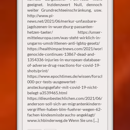
geeignet. Inzidenzwert Null, dennoch
weiter Grundrechteeinschränkung, usw.
http://www.pi-
news.net/2021/06/merkur-unfassbare-
jagdszenen-in-wuerzburg-passanten-
hetzen-taeter/ https://unser-
mitteleuropa.com/was-steht-wirklich-in-
ungarns-umstrittenen-anti-lgbtq-gesetz/
https://healthimpactnews.com/2021/worldwide-
genocide-continues-13867-dead-and-
1354336-injuries-in-european-database-
of-adverse-drug-reactions-for-covid-19-
shots/print/
https://www.epochtimes.de/wissen/forschung/190-
000-pcr-tests-ausgewertet-
ansteckungsgefahr-mit-covid-19-nicht-
belegt-a3539465.html
https://dieunbestechlichen.com/2021/06/tay-
anderson-soll-sich-an-migrantenkindern-
vergriffen-haben-blm-fuehrer-wegen-62-
fachen-kindesmissbrauchs-angeklagt/
www.ichbinderweg.de Wenn Sie uns […]