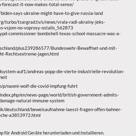
-forecast-it-now-makes-total-sense/
biden-says-ukraine-might-have-to-give-russia-land
rg/turbo/tsargrad.tv/s/news/vrala-radi-ukrainy-jeks-
o-vsjom-no-voprosy-ostalis_562873
ypd-commissioner-bombshell-texas-school-massacre-was-a-
eutschland/plus239286577/Bundeswehr-Bewaffnet-und-mit-
ht-Rechtsextreme-jagen.html
dsystem-auf1/andreas-popp-die-vierte-industrielle-revolution-
heit
m/p/naomi-wolf-die-covid-impfung-fuhrt
/index.php/en/news-page/world/british-government-admits-
-damage-natural-immune-system
tik/deutschland/beweisaufnahme-laesst-fragen-offen-bahner-
eche-a3853972.html
 für Android Geräte herunterladen und installieren.