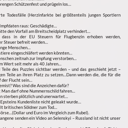
rengen Schützenfest und prügeln los…
te Todesfälle (Herzinfarkte bei größtenteils jungen Sportlern
t Impfdaten raus: Geschädigte…
te den Vorfall am Breitscheidplatz verhindert…
, dass in der EU Steuern für Flugbenzin erhoben werden,
er Steuer befreit werden…
 junge Menschen…
tiere eingeschläfert werden könnten…
nschen zeitnah zur Impfung verstorben…
m Wert seit mehr als 40 Jahren…
 Teile des Puzzles sichtbar werden – und das geschieht jetzt –
tigen Teile an ihren Platz zu setzen…Dann werden die, die für die
 der Flucht sein…
remist? Was sind die Anzeichen dafür?
: Man darf ohne Nummernschild fahren…
n sterben plötzlich und unerwartet…
Epsteins Kundenliste nicht geleakt wurde…
lt britischen Söldner zum Tod…
Börse…(Dollar und Euro im Vergleich zum Rubel).
angene senden ein Video an Selenskyi – Russland ist nicht unser