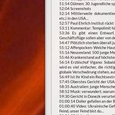
51:54 Dülmen: 30 Jugendliche sp
52:04 Screenshots
52:14 Mittlerweile dokumentier
etc.) in den USA…
52:57 Paul Ehrlich Institut rück
53:11 Kommentar: Tempolimit hät
53:36 Es gibt einen Entwurf
Geschäftsflüge sollen aber von d
54:47 Plötzlich sterben überall
55:12 Affenpocken: Welche Haus
55:16 Neuseeland: 500 junge Me
55:46 Krankenstand auf höchste
56:14 Erzbischof Vigano: Sobald
wird es viel einfacher, die rich
globale Verschwörung stehen, auf
56:49 Ist ihr Kind ein Rechtsext
57:45 Oberstes Gericht der USA
58:35 Australien: junge Mensche
58:52 Musk: verwundert, warum 
59:30 Gericht in Donezk verurtei
01:00:14 Doller gefallen an der 
01:00:40 Video: Ukrainische Gef
Feind, unser Feind bist du…