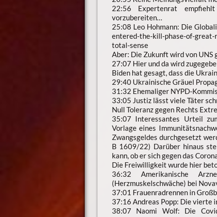
22:56 Expertenrat empfiehl
vorzubereiten…
25:08 Leo Hohmann: Die Globalis
entered-the-kill-phase-of-great
total-sense
Aber: Die Zukunft wird von UNS
27:07 Hier und da wird zugegeben,
Biden hat gesagt, dass die Ukrai
29:40 Ukrainische Gräuel Propag
31:32 Ehemaliger NYPD-Kommissa
33:05 Justiz lässt viele Täter sch
Null Toleranz gegen Rechts Ext
35:07 Interessantes Urteil z
Vorlage eines Immunitätsnachwe
Zwangsgeldes durchgesetzt wer
B 1609/22) Darüber hinaus ste
kann, ob er sich gegen das Corona
Die Freiwilligkeit wurde hier bet
36:32 Amerikanische Arzne
(Herzmuskelschwäche) bei Novav
37:01 Frauenradrennen in Großb
37:16 Andreas Popp: Die vierte i
38:07 Naomi Wolf: Die Covid