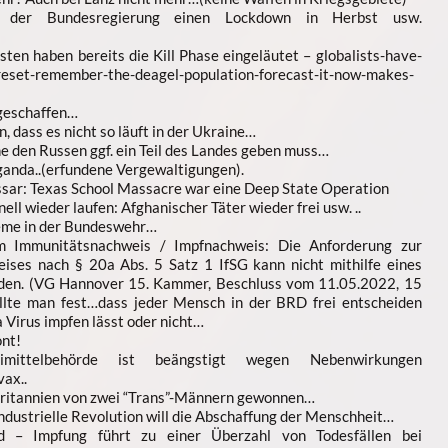
t der Bundesregierung einen Lockdown in Herbst usw.
ten haben bereits die Kill Phase eingeläutet – globalists-have-
-reset-remember-the-deagel-population-forecast-it-now-makes-
 geschaffen…
 dass es nicht so läuft in der Ukraine…
ne den Russen ggf. ein Teil des Landes geben muss…
anda..(erfundene Vergewaltigungen).
r: Texas School Massacre war eine Deep State Operation
nell wieder laufen: Afghanischer Täter wieder frei usw. ..
reme in der Bundeswehr…
um Immunitätsnachweis / Impfnachweis: Die Anforderung zur
ises nach § 20a Abs. 5 Satz 1 IfSG kann nicht mithilfe eines
den. (VG Hannover 15. Kammer, Beschluss vom 11.05.2022, 15
llte man fest…dass jeder Mensch in der BRD frei entscheiden
 Virus impfen lässt oder nicht…
ont!
imittelbehörde ist beängstigt wegen Nebenwirkungen
ax..
ritannien von zwei “Trans”-Männern gewonnen…
ndustrielle Revolution will die Abschaffung der Menschheit…
 – Impfung führt zu einer Überzahl von Todesfällen bei