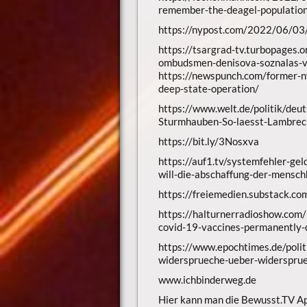
remember-the-deagel-population
https://nypost.com/2022/06/03/
https://tsargrad-tv.turbopages.o
ombudsmen-denisova-soznalas-v
https://newspunch.com/former-n
deep-state-operation/
https://www.welt.de/politik/d
Sturmhauben-So-laesst-Lambrec
https://bit.ly/3Nosxva
https://auf1.tv/systemfehler-gel
will-die-abschaffung-der-mensch
https://freiemedien.substack.co
https://halturnerradioshow.com
covid-19-vaccines-permanently
https://www.epochtimes.de/poli
widersprueche-ueber-widerspru
www.ichbinderweg.de
Hier kann man die Bewusst.TV App