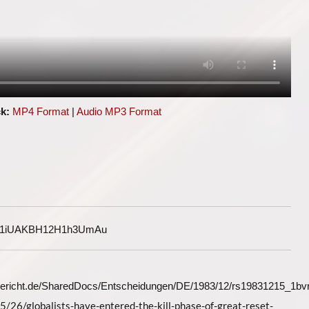
k:
MP4 Format
|
Audio MP3 Format
G1iUAKBH12H1h3UmAu
gericht.de/SharedDocs/Entscheidungen/DE/1983/12/rs19831215_1bv
26/globalists-have-entered-the-kill-phase-of-great-reset-