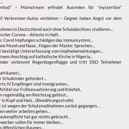
n…
nentod” – Mainstream erfindet Ausreden für “mysteriöse”
ill Verbrenner-Autos verbieten – Gegner haben Angst vor dem
können in Deutschland auch ohne Schulabschluss studieren…
cher Corona – Atteste in Haft..
 zu: Covid Impfungen schädigen das Immunsystem…
hne Mund und Nase…Folgen der Maske: Sprechen…
t bestätigt Untererfassung vom Impfnebenwirkungen…
inem Anschlag auf katholische Kirche in Nigeria…
änder verbrennt Regenbogenflagge und tritt DSD Teilnehmer
frikaner)..
r Schulkinder gefordert…
artz IV Empfänger sind Immigranten…
Artikel zur Frühsexualisierung und Kniefall..
n regelmäßig am Reichstag gehisst…
 in Kopf und Hals…(Bewährungsstrafe).
t ist wegen der Schutzmaßnahmen zurück gegangen…
en weiter arbeiten gehen…
skenpflicht hat gar nichts gebracht…
werber sollen für immer bleiben…
es öffentlichen Raumes…