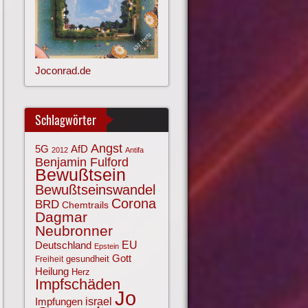
Joconrad.de
Schlagwörter
Angst
AfD
5G
2012
Antifa
Benjamin Fulford
Bewußtsein
Bewußtseinswandel
Corona
BRD
Chemtrails
Dagmar
Neubronner
EU
Deutschland
Epstein
Gott
gesundheit
Freiheit
Heilung
Herz
Impfschäden
Jo
israel
Impfungen