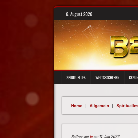
Skip
6. August 2026
to
content
SPIRITUELLES
WELTGESCHEHEN
GESUN
Home
|
Allgemein
|
Spirituelle
Beitrag von
Jo
am 11. Juni 2022