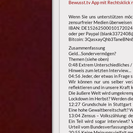
Bewusst.tv App mit Rechtsklick r
Wenn Sie uns unterstützen möch
zensurfreier Medien überweisen
IBAN: DE15262500010172024
oder per Paypal (blank3372408@
Bitcoin: 3QasxayQhb3TaneBN
Zusammenfassung
Geld…Sondervermögen?
Themen (siehe oben)
0:48 Extrem Unterschiedliches / 
Hinweis zum letzten Interview…
04:56 Jeder, der etwas in Frage 
Wir können nur uns selber verä
reflektieren und in unsere Kraft 
Die äußere Welt wird umgekrem
Lockdown im Herbst? Werden die
12:27 Grundschule in Stuttgar
Eine hohe Gewaltbereitschaft? Was
13:04 Zensus – Volkszählung: de
Ein Teil wird sogar interviewt
Urteil vom Bundesverfassungsbe
20:55 Keine Meinungsvielfalt me