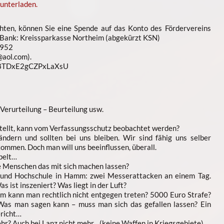
unterladen.
ten, können Sie eine Spende auf das Konto des Fördervereins
 Bank: Kreissparkasse Northeim (abgekürzt KSN)
952
aol.com).
n8TDxE2gCZPxLaXsU
Verurteilung – Beurteilung usw.
stellt, kann vom Verfassungsschutz beobachtet werden?
ndern und sollten bei uns bleiben. Wir sind fähig uns selber
kommen. Doch man will uns beeinflussen, überall.
pelt…
 Menschen das mit sich machen lassen?
t und Hochschule in Hamm: zwei Messerattacken an einem Tag.
 ist inszeniert? Was liegt in der Luft?
m kann man rechtlich nicht entgegen treten? 5000 Euro Strafe?
? Was man sagen kann – muss man sich das gefallen lassen? Ein
richt…
hr? Auch bei Lanz nicht mehr…(keine Waffen in Kriegsgebiete)