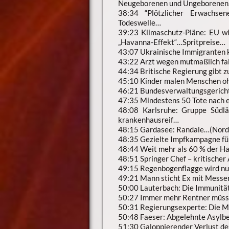
Neugeborenen und Ungeborene
38:34 “Plötzlicher Erwachse
Todeswelle…
39:23 Klimaschutz-Pläne: EU w
„Havanna-Effekt“…Spritpreise…
43:07 Ukrainische Immigranten 
43:22 Arzt wegen mutmaßlich fals
44:34 Britische Regierung gibt
45:10 Kinder malen Menschen o
46:21 Bundesverwaltungsgerich
47:35 Mindestens 50 Tote nach e
48:08 Karlsruhe: Gruppe Südl
krankenhausreif…
48:15 Gardasee: Randale…(Norda
48:35 Gezielte Impfkampagne fü
48:44 Weit mehr als 60 % der H
48:51 Springer Chef – kritischer 
49:15 Regenbogenflagge wird nu
49:21 Mann sticht Ex mit Messer
50:00 Lauterbach: Die Immunitä
50:27 Immer mehr Rentner müss
50:31 Regierungsexperte: Die Ma
50:48 Faeser: Abgelehnte Asylbe
51:30 Galoppierender Verlust d