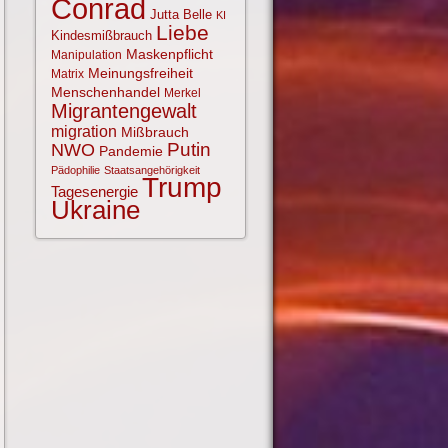
Conrad
Jutta Belle
KI
Liebe
Kindesmißbrauch
Maskenpflicht
Manipulation
Meinungsfreiheit
Matrix
Menschenhandel
Merkel
Migrantengewalt
migration
Mißbrauch
NWO
Putin
Pandemie
Pädophilie
Staatsangehörigkeit
Trump
Tagesenergie
Ukraine