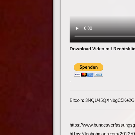
Download Video mit Rechtsklic
Bitcoin: 3NQU45QXNbgC5Ke2
https://www.bundesverfassungs
https://leohohmann.com/2022/05/