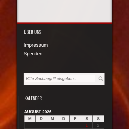
ÜBER UNS
Impressum
Spenden
KALENDER
AUGUST 2026
M
D
M
D
F
S
S
1
2