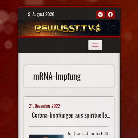
Skip
9. August 2026
to
content
Toggle
navigation
mRNA-Impfung
21. Dezember 2022
Corona-Impfungen aus spiritueller Sicht
Jo Conrad unterhält