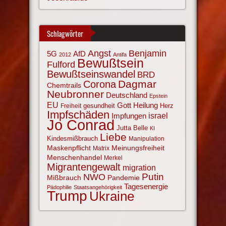
Schlagwörter
Angst
Benjamin
AfD
5G
2012
Antifa
Bewußtsein
Fulford
Bewußtseinswandel
BRD
Corona
Dagmar
Chemtrails
Neubronner
Deutschland
Epstein
EU
Gott
Heilung
gesundheit
Herz
Freiheit
Impfschäden
israel
Impfungen
Jo Conrad
Jutta Belle
KI
Liebe
Kindesmißbrauch
Manipulation
Maskenpflicht
Meinungsfreiheit
Matrix
Menschenhandel
Merkel
Migrantengewalt
migration
NWO
Putin
Mißbrauch
Pandemie
Tagesenergie
Pädophilie
Staatsangehörigkeit
Trump
Ukraine