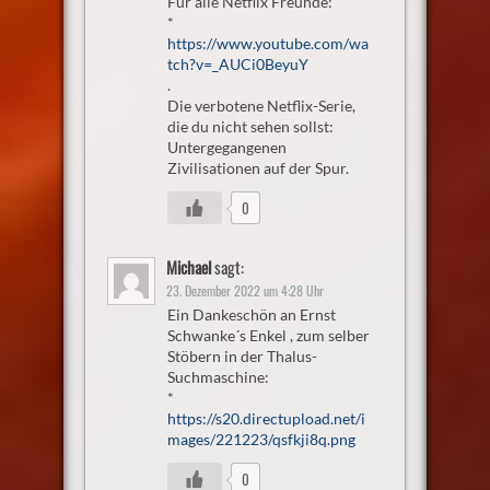
Für alle Netflix Freunde:
*
https://www.youtube.com/wa
tch?v=_AUCi0BeyuY
.
Die verbotene Netflix-Serie,
die du nicht sehen sollst:
Untergegangenen
Zivilisationen auf der Spur.
0
Michael
sagt:
23. Dezember 2022 um 4:28 Uhr
Ein Dankeschön an Ernst
Schwanke´s Enkel , zum selber
Stöbern in der Thalus-
Suchmaschine:
*
https://s20.directupload.net/i
mages/221223/qsfkji8q.png
0