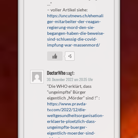
…”
– voller Artikel siehe:
https://uncutnews.ch/ehemali
ger-mitarbeiter-der-reagan-
regierung-mord-den-sie-
begangen-haben-die-beweise-
sind-schluessig-die-covid-
impfung-war-massenmord/
+5
DoctorWho
sagt:
30. Dezember 2022 um 20:35 Uhr
“Die WHO erklärt, dass
“ungeimpfte” Bürger
eigentlich „Mörder“ sind !” :
https://www.pravda-
tv.com/2022/12/die-
weltgesundheitsorganisation-
erklaerte-ploetzlich-dass-
ungeimpfte-buerger-
eigentlich-moerder-sind-