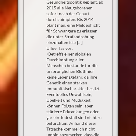
Gesundheitspolitik geplant, ab
2015 alle Neugeborenen
sofort nach der Geburt
durchzuimpfen. Bis 2014
plant man, eine Meldepflicht
für Schwangere zu erlassen,
die unter Strafandrohung
einzuhalten ist.« […]
Ulluer las vor:
»Betreffs einer globalen
Durchimpfung aller
Menschen bestünde für die
ursprünglichen Blutlinier
keine Lebensgefahr, da ihre
Genetik einen starken
Immunitätscharakter besitzt.
Eventuelles Unwohlsein,
Übelkeit und Müdigkeit
können Folgen sein, aber
stärkere Erkrankungen oder
gar ein Todesfall sind nicht zu
befürchten. Anhand dieser
Tatsache komme ich nicht
umhin anzumerken, dass die