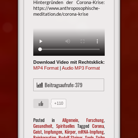
Hintergründen der Corona-Krise:
https://www.anthroposophische-
meditation.de/corona-krise
Download Video mit Rechtsklick:
MP4 Format
|
Audio MP3 Format
Beitragsaufrufe:
379
+110
Posted in
Allgemein
,
Forschung
,
Gesundheit
,
Spirituelles
Tagged
Corona
,
Geist
,
Impfungen
,
Körper
,
mRNA-Impfung
,
Reinkarnation
,
Rudolf Steiner
,
Seele
,
Spike