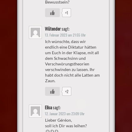
Bewusstsein?
+1
Wütender
sagt:
13. Februar 2023 um 21:55 Uhr
Ich wünschte, dass wir
endlich eine Diktatur hätten
um Euch in der Klapse, mit all
dem Schwachsinn und
Verschwörungstheorien
verschwinden zu lassen. Ihr
habt doch nicht alle Latten am
Zaun.
+2
Elisa
sagt:
12. Januar 2023 um 23:09 Uhr
Lieber Géréon,
soll ich Dir was leihen?
:D:D:D