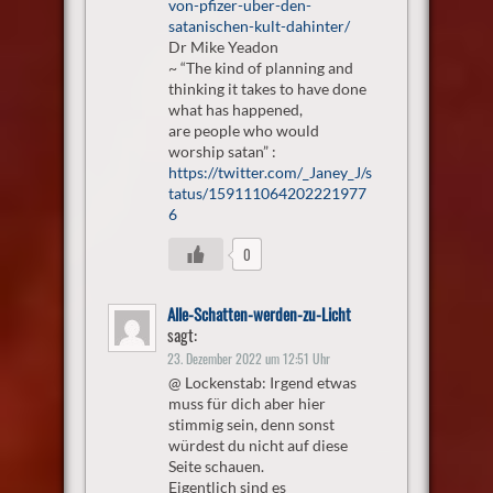
von-pfizer-uber-den-
satanischen-kult-dahinter/
Dr Mike Yeadon
~ “The kind of planning and
thinking it takes to have done
what has happened,
are people who would
worship satan” :
https://twitter.com/_Janey_J/s
tatus/159111064202221977
6
0
Alle-Schatten-werden-zu-Licht
sagt:
23. Dezember 2022 um 12:51 Uhr
@ Lockenstab: Irgend etwas
muss für dich aber hier
stimmig sein, denn sonst
würdest du nicht auf diese
Seite schauen.
Eigentlich sind es