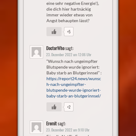
eine sehr negative Energie!),
die dich hier hartnäckig
immer wieder etwas von
Angst behaupten lässt?
+5
DoctorWho
sagt:
23. Dezember 2022 um 12:06 Uhr
“Wunsch nach ungeimpfter
Blutspende wurde ignoriert:
Baby starb an Blutgerinnsel” :
https://report24.news/wunsc
h-nach-ungeimpfter-
blutspende-wurde-ignoriert-
baby-starb-an-blutgerinnsel/
+2
Eremit
sagt:
23. Dezember 2022 um 9:10 Uhr