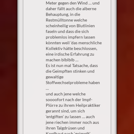
Meter gegen den Wind … und
daher fällt auch die alberne
Behauptung, in die
Restmülltonne welche
scheinheilig von Blutlinien
faseln und dass die sich
problemlos impfern lassen
könnten weil ‘das menschliche
Kollektiv hätte beschlossen,
eine irdische Erfahrung zu
machen blblblb …
Es ist nun mal Tatsache, dass
die Geimpften stinken und
gewaltige
Stoffwechselprobleme haben
…
und auch jene welche
soooofort nach der Impf-
Plörre zu ihrem Heilpraktiker
gerannt sind, um sich
‘entgiften’ zu lassen … auch
jene riechen immer noch aus
ihren Talgdrüsen und
Kopfhaut nach ‘geimpft’ …