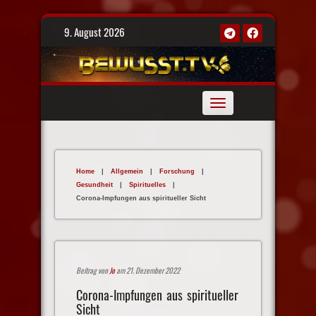
Skip
9. August 2026
to
content
Toggle
navigation
Home
|
Allgemein
|
Forschung
|
Gesundheit
|
Spirituelles
|
Corona-Impfungen aus spiritueller Sicht
Beitrag von
Jo
am 21. Dezember 2022
Corona-Impfungen aus spiritueller
Sicht