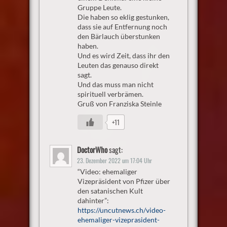
Gruppe Leute.
Die haben so eklig gestunken,
dass sie auf Entfernung noch
den Bärlauch überstunken
haben.
Und es wird Zeit, dass ihr den
Leuten das genauso direkt
sagt.
Und das muss man nicht
spirituell verbrämen.
Gruß von Franziska Steinle
+11
DoctorWho
sagt:
23. Dezember 2022 um 17:04 Uhr
“Video: ehemaliger
Vizepräsident von Pfizer über
den satanischen Kult
dahinter”:
https://uncutnews.ch/video-
ehemaliger-vizeprasident-