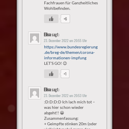
Fachfrauen für Ganzheitliches
Wohlbefinden.
+6
Elisa
sagt:
23. Dezember 2022 um 20:55 Uhr
https://www.bundesregierung
.de/breg-de/themen/corona-
informationen-impfung
LET’S GO! 😉
+1
Elisa
sagt:
23. Dezember 2022 um 20:53 Uhr
:D:D:D:D Ich lach mich tot –
was hier schon wieder
abgeht!! 😀
Zusammenfassung:
+ Geimpfte stinken 20m (oder