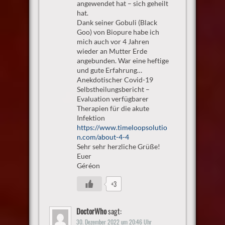
angewendet hat – sich geheilt
hat.
Dank seiner Gobuli (Black
Goo) von Biopure habe ich
mich auch vor 4 Jahren
wieder an Mutter Erde
angebunden. War eine heftige
und gute Erfahrung…
Anekdotischer Covid-19
Selbstheilungsbericht –
Evaluation verfügbarer
Therapien für die akute
Infektion
https://www.timeloopsolutio
n.com/about-4-4
Sehr sehr herzliche Grüße!
Euer
Géréon
+3
DoctorWho
sagt:
30. Dezember 2022 um 20:46 Uhr