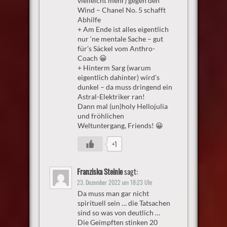
vielleicht mehr) gegen den
Wind – Chanel No. 5 schafft
Abhilfe
+ Am Ende ist alles eigentlich
nur ‘ne mentale Sache – gut
für’s Säckel vom Anthro-
Coach 😀
+ Hinterm Sarg (warum
eigentlich dahinter) wird’s
dunkel – da muss dringend ein
Astral-Elektriker ran!
Dann mal (un)holy Hellojulia
und fröhlichen
Weltuntergang, Friends! 😀
+1
Franziska Steinle
sagt:
23. Dezember 2022 um 18:23 Uhr
Da muss man gar nicht
spirituell sein … die Tatsachen
sind so was von deutlich …
Die Geimpften stinken 20