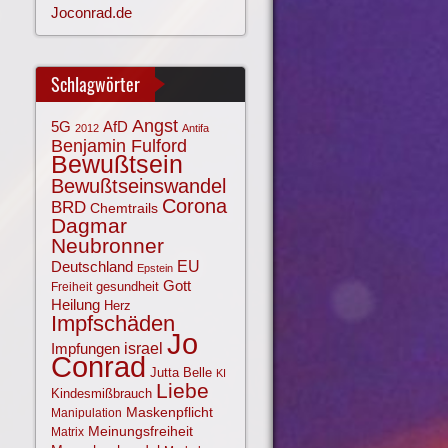
Joconrad.de
Schlagwörter
Angst
AfD
5G
2012
Antifa
Benjamin Fulford
Bewußtsein
Bewußtseinswandel
Corona
BRD
Chemtrails
Dagmar
Neubronner
EU
Deutschland
Epstein
Gott
gesundheit
Freiheit
Heilung
Herz
Impfschäden
Jo
israel
Impfungen
Conrad
Jutta Belle
KI
Liebe
Kindesmißbrauch
Maskenpflicht
Manipulation
Meinungsfreiheit
Matrix