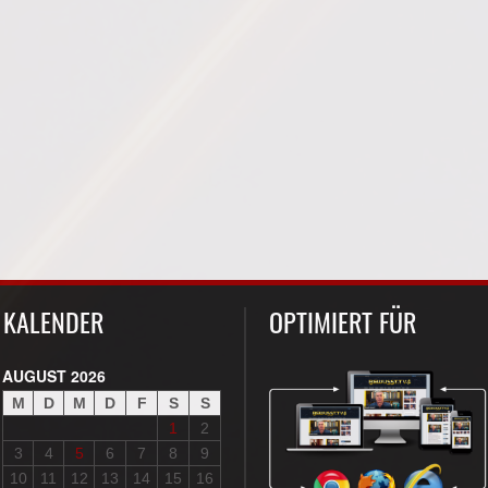
KALENDER
OPTIMIERT FÜR
AUGUST 2026
M
D
M
D
F
S
S
1
2
3
4
5
6
7
8
9
10
11
12
13
14
15
16