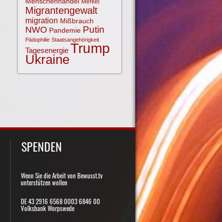
Menschenhandel
Merkel
Migrantengewalt
migration
Mißbrauch
NWO
Putin
Pandemie
Pädophilie
Staatsangehörigkeit
Trump
Tagesenergie
Ukraine
SPENDEN
Wenn Sie die Arbeit von Bewusst.tv
unterstützen wollen
DE 43 2916 6568 0003 6846 00
Volksbank Worpswede