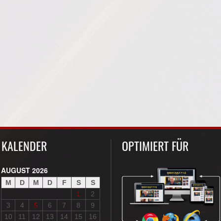
KALENDER
OPTIMIERT FÜR
AUGUST 2026
M
D
M
D
F
S
S
1
2
3
4
5
6
7
8
9
10
11
12
13
14
15
16