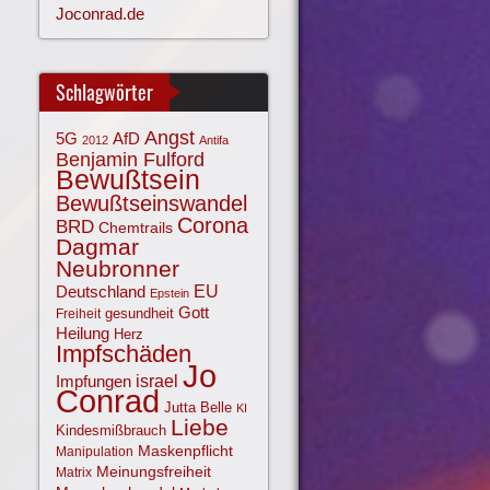
Joconrad.de
Schlagwörter
Angst
AfD
5G
2012
Antifa
Benjamin Fulford
Bewußtsein
Bewußtseinswandel
Corona
BRD
Chemtrails
Dagmar
Neubronner
EU
Deutschland
Epstein
Gott
gesundheit
Freiheit
Heilung
Herz
Impfschäden
Jo
israel
Impfungen
Conrad
Jutta Belle
KI
Liebe
Kindesmißbrauch
Maskenpflicht
Manipulation
Meinungsfreiheit
Matrix