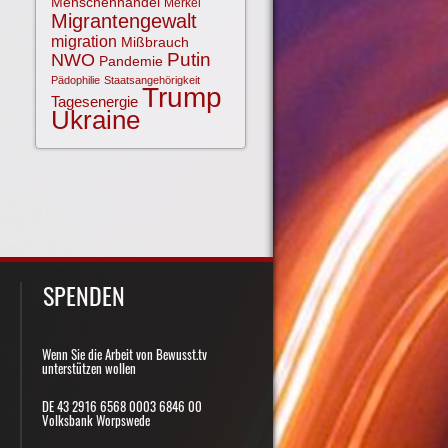
Menschenhandel
Merkel
Migrantengewalt
migration
Mißbrauch
NWO
Putin
Pandemie
Pädophilie
Staatsangehörigkeit
Trump
Tagesenergie
Ukraine
SPENDEN
Wenn Sie die Arbeit von Bewusst.tv
unterstützen wollen
DE 43 2916 6568 0003 6846 00
Volksbank Worpswede