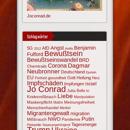
Joconrad.de
Schlagwörter
Angst
Benjamin
AfD
5G
2012
Antifa
Bewußtsein
Fulford
Bewußtseinswandel
BRD
Corona
Dagmar
Chemtrails
Neubronner
Deutschland
Epstein
EU
Gott
Heilung
gesundheit
Herz
Freiheit
Impfschäden
israel
Impfungen
Jo Conrad
Jutta Belle
KI
Liebe
Kindesmißbrauch
Manipulation
Maskenpflicht
Meinungsfreiheit
Matrix
Menschenhandel
Merkel
Migrantengewalt
migration
NWO
Putin
Mißbrauch
Pandemie
Tagesenergie
Pädophilie
Staatsangehörigkeit
Trump