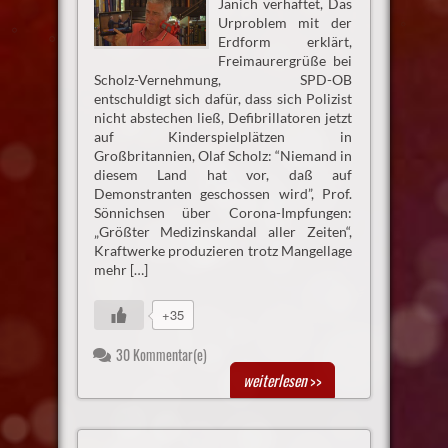
Janich verhaftet, Das
Urproblem mit der
Erdform erklärt,
Freimaurergrüße bei
Scholz-Vernehmung, SPD-OB
entschuldigt sich dafür, dass sich Polizist
nicht abstechen ließ, Defibrillatoren jetzt
auf Kinderspielplätzen in
Großbritannien, Olaf Scholz: “Niemand in
diesem Land hat vor, daß auf
Demonstranten geschossen wird”, Prof.
Sönnichsen über Corona-Impfungen:
„Größter Medizinskandal aller Zeiten“,
Kraftwerke produzieren trotz Mangellage
mehr […]
+35
30 Kommentar(e)
weiterlesen
>>