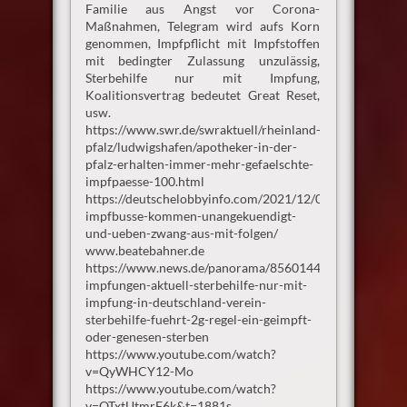
Familie aus Angst vor Corona-
Maßnahmen, Telegram wird aufs Korn
genommen, Impfpflicht mit Impfstoffen
mit bedingter Zulassung unzulässig,
Sterbehilfe nur mit Impfung,
Koalitionsvertrag bedeutet Great Reset,
usw.
https://www.swr.de/swraktuell/rheinland-
pfalz/ludwigshafen/apotheker-in-der-
pfalz-erhalten-immer-mehr-gefaelschte-
impfpaesse-100.html
https://deutschelobbyinfo.com/2021/12/07/kinder-
impfbusse-kommen-unangekuendigt-
und-ueben-zwang-aus-mit-folgen/
www.beatebahner.de
https://www.news.de/panorama/856014467/corona-
impfungen-aktuell-sterbehilfe-nur-mit-
impfung-in-deutschland-verein-
sterbehilfe-fuehrt-2g-regel-ein-geimpft-
oder-genesen-sterben
https://www.youtube.com/watch?
v=QyWHCY12-Mo
https://www.youtube.com/watch?
v=OTxtUtmrF6k&t=1881s