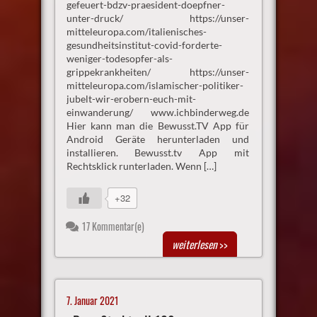
gefeuert-bdzv-praesident-doepfner-
unter-druck/ https://unser-
mitteleuropa.com/italienisches-
gesundheitsinstitut-covid-forderte-
weniger-todesopfer-als-
grippekrankheiten/ https://unser-
mitteleuropa.com/islamischer-politiker-
jubelt-wir-erobern-euch-mit-
einwanderung/ www.ichbinderweg.de
Hier kann man die Bewusst.TV App für
Android Geräte herunterladen und
installieren. Bewusst.tv App mit
Rechtsklick runterladen. Wenn […]
+32
17 Kommentar(e)
weiterlesen
>>
7. Januar 2021