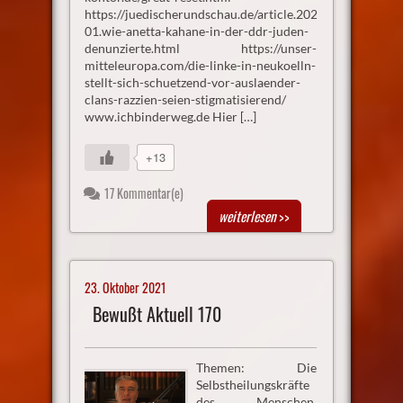
https://juedischerundschau.de/article.2021-
01.wie-anetta-kahane-in-der-ddr-juden-
denunzierte.html https://unser-
mitteleuropa.com/die-linke-in-neukoelln-
stellt-sich-schuetzend-vor-auslaender-
clans-razzien-seien-stigmatisierend/
www.ichbinderweg.de Hier […]
+13
17 Kommentar(e)
weiterlesen
>>
23. Oktober 2021
Bewußt Aktuell 170
Themen: Die
Selbstheilungskräfte
des Menschen,