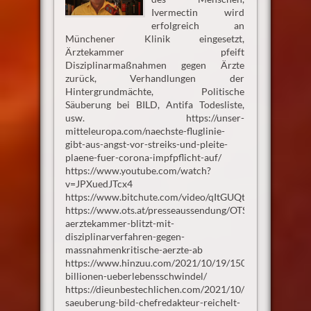
Ivermectin wird
erfolgreich an
Münchener Klinik eingesetzt,
Ärztekammer pfeift
Disziplinarmaßnahmen gegen Ärzte
zurück, Verhandlungen der
Hintergrundmächte, Politische
Säuberung bei BILD, Antifa Todesliste,
usw. https://unser-
mitteleuropa.com/naechste-fluglinie-
gibt-aus-angst-vor-streiks-und-pleite-
plaene-fuer-corona-impfpflicht-auf/
https://www.youtube.com/watch?
v=JPXuedJTcx4
https://www.bitchute.com/video/qItGUQtfyCbJ/
https://www.ots.at/presseaussendung/OTS_20211019_O
aerztekammer-blitzt-mit-
disziplinarverfahren-gegen-
massnahmenkritische-aerzte-ab
https://www.hinzuu.com/2021/10/19/150-
billionen-ueberlebensschwindel/
https://dieunbestechlichen.com/2021/10/politische-
saeuberung-bild-chefredakteur-reichelt-