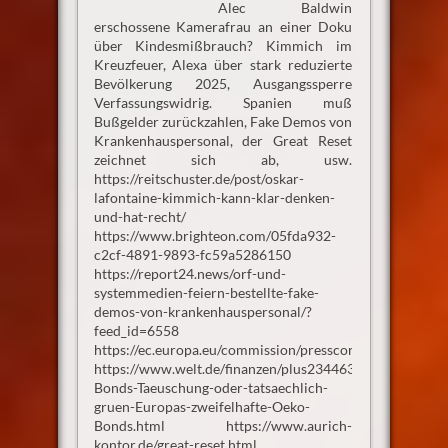
Alec Baldwin
erschossene Kamerafrau an einer Doku
über Kindesmißbrauch? Kimmich im
Kreuzfeuer, Alexa über stark reduzierte
Bevölkerung 2025, Ausgangssperre
Verfassungswidrig. Spanien muß
Bußgelder zurückzahlen, Fake Demos von
Krankenhauspersonal, der Great Reset
zeichnet sich ab, usw.
https://reitschuster.de/post/oskar-
lafontaine-kimmich-kann-klar-denken-
und-hat-recht/
https://www.brighteon.com/05fda932-
c2cf-4891-9893-fc59a5286150
https://report24.news/orf-und-
systemmedien-feiern-bestellte-fake-
demos-von-krankenhauspersonal/?
feed_id=6558
https://ec.europa.eu/commission/presscorner/detail/fr/i
https://www.welt.de/finanzen/plus234463466/Green-
Bonds-Taeuschung-oder-tatsaechlich-
gruen-Europas-zweifelhafte-Oeko-
Bonds.html https://www.aurich-
kontor.de/great-reset.html