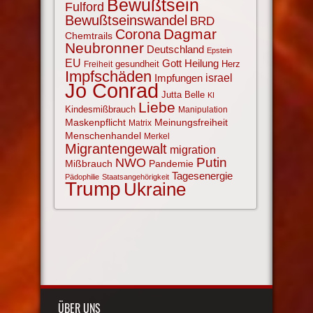
Bewußtsein
Fulford
Bewußtseinswandel
BRD
Corona
Dagmar
Chemtrails
Neubronner
Deutschland
Epstein
EU
Gott
Heilung
gesundheit
Herz
Freiheit
Impfschäden
israel
Impfungen
Jo Conrad
Jutta Belle
KI
Liebe
Kindesmißbrauch
Manipulation
Maskenpflicht
Meinungsfreiheit
Matrix
Menschenhandel
Merkel
Migrantengewalt
migration
NWO
Putin
Mißbrauch
Pandemie
Tagesenergie
Pädophilie
Staatsangehörigkeit
Trump
Ukraine
ÜBER UNS