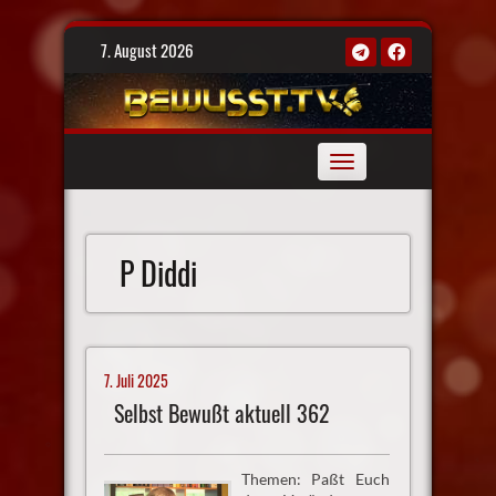
Skip
7. August 2026
to
content
Toggle
navigation
P Diddi
7. Juli 2025
Selbst Bewußt aktuell 362
Themen: Paßt Euch