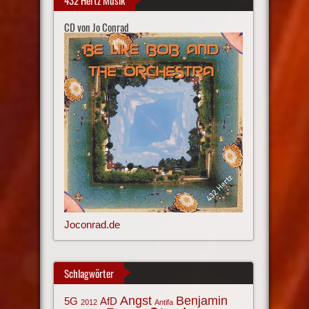
432 Hertz Musik
CD von Jo Conrad
Joconrad.de
Schlagwörter
Angst
Benjamin
AfD
5G
2012
Antifa