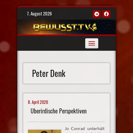
Skip
7. August 2026
to
content
Toggle
navigation
Peter Denk
8. April 2026
Überirdische Perspektiven
Jo Conrad unterhält