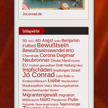
Joconrad.de
Schlagwörter
Angst
Benjamin
AfD
5G
2012
Antifa
Bewußtsein
Fulford
Bewußtseinswandel
BRD
Corona
Dagmar
Chemtrails
Neubronner
Deutschland
Epstein
EU
Gott
Heilung
gesundheit
Herz
Freiheit
Impfschäden
israel
Impfungen
Jo Conrad
Jutta Belle
KI
Liebe
Kindesmißbrauch
Manipulation
Maskenpflicht
Meinungsfreiheit
Matrix
Menschenhandel
Merkel
Migrantengewalt
migration
NWO
Putin
Mißbrauch
Pandemie
Tagesenergie
Pädophilie
Staatsangehörigkeit