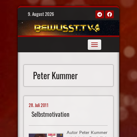
Skip
9. August 2026
to
content
Toggle
navigation
Peter Kummer
28. Juli 2011
Selbstmotivation
Autor Peter Kummer