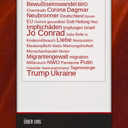
Bewußtseinswandel
BRD
Corona
Dagmar
Chemtrails
Neubronner
Deutschland
Epstein
EU
Gott
Heilung
gesundheit
Herz
Freiheit
Impfschäden
israel
Impfungen
Jo Conrad
Jutta Belle
KI
Liebe
Kindesmißbrauch
Manipulation
Maskenpflicht
Meinungsfreiheit
Matrix
Menschenhandel
Merkel
Migrantengewalt
migration
NWO
Putin
Mißbrauch
Pandemie
Tagesenergie
Pädophilie
Staatsangehörigkeit
Trump
Ukraine
ÜBER UNS