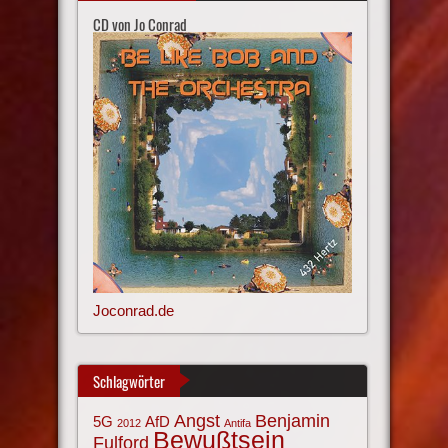
CD von Jo Conrad
Joconrad.de
Schlagwörter
Angst
Benjamin
AfD
5G
2012
Antifa
Bewußtsein
Fulford