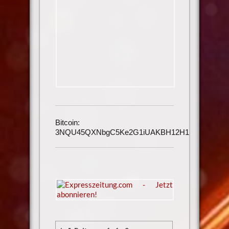
Bitcoin:
3NQU45QXNbgC5Ke2G1iUAKBH12H1h3UmAu