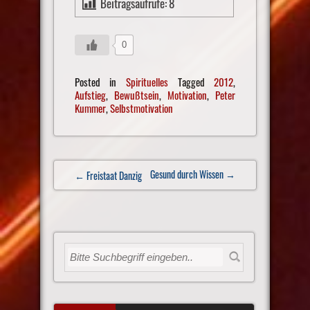
Beitragsaufrufe:
8
0
Posted in
Spirituelles
Tagged
2012
,
Aufstieg
,
Bewußtsein
,
Motivation
,
Peter
Kummer
,
Selbstmotivation
Post
Gesund durch Wissen
→
← Freistaat Danzig
navigation