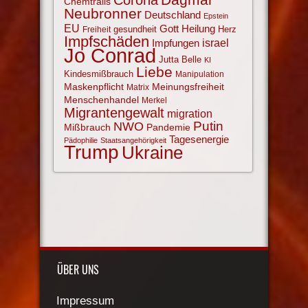
Chemtrails
Neubronner
Deutschland
Epstein
EU
Gott
Heilung
gesundheit
Herz
Freiheit
Impfschäden
israel
Impfungen
Jo Conrad
Jutta Belle
KI
Liebe
Kindesmißbrauch
Manipulation
Maskenpflicht
Meinungsfreiheit
Matrix
Menschenhandel
Merkel
Migrantengewalt
migration
NWO
Putin
Mißbrauch
Pandemie
Tagesenergie
Pädophilie
Staatsangehörigkeit
Trump
Ukraine
ÜBER UNS
Impressum