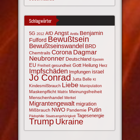
Schlagwörter
Angst
Benjamin
AfD
5G
2012
Antifa
Bewußtsein
Fulford
Bewußtseinswandel
BRD
Corona
Dagmar
Chemtrails
Neubronner
Deutschland
Epstein
EU
Gott
Heilung
gesundheit
Herz
Freiheit
Impfschäden
israel
Impfungen
Jo Conrad
Jutta Belle
KI
Liebe
Kindesmißbrauch
Manipulation
Maskenpflicht
Meinungsfreiheit
Matrix
Menschenhandel
Merkel
Migrantengewalt
migration
NWO
Putin
Mißbrauch
Pandemie
Tagesenergie
Pädophilie
Staatsangehörigkeit
Trump
Ukraine