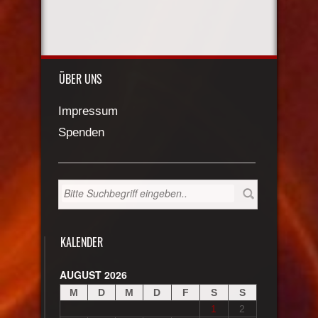
ÜBER UNS
Impressum
Spenden
KALENDER
AUGUST 2026
M
D
M
D
F
S
S
1
2