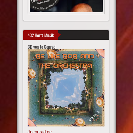
432 Hertz Musik
CD von Jo Conrad
Joconrad.de