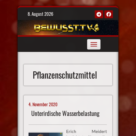
Skip
8. August 2026
to
content
Toggle
navigation
Pflanzenschutzmittel
4. November 2020
Unterirdische Wasserbelastung
Erich Meidert