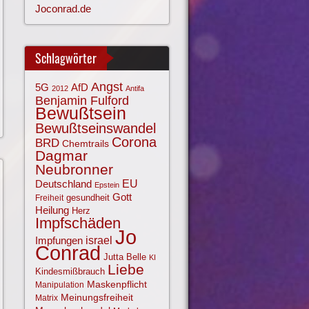
Joconrad.de
Schlagwörter
Angst
AfD
5G
2012
Antifa
Benjamin Fulford
Bewußtsein
Bewußtseinswandel
Corona
BRD
Chemtrails
Dagmar
Neubronner
EU
Deutschland
Epstein
Gott
gesundheit
Freiheit
Heilung
Herz
Impfschäden
Jo
israel
Impfungen
Conrad
Jutta Belle
KI
Liebe
Kindesmißbrauch
Maskenpflicht
Manipulation
Meinungsfreiheit
Matrix