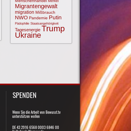
Menschenhandel
Merkel
Migrantengewalt
migration
Mißbrauch
NWO
Putin
Pandemie
Pädophilie
Staatsangehörigkeit
Trump
Tagesenergie
Ukraine
SPENDEN
Wenn Sie die Arbeit von Bewusst.tv
unterstützen wollen
DE 43 2916 6568 0003 6846 00