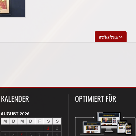
weiterlesen
>>
KALENDER
OPTIMIERT FÜR
AUGUST 2026
M
D
M
D
F
S
S
1
2
3
4
5
6
7
8
9