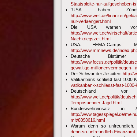
Staatspleite-nur-aufgeschoben-is
“USA haben Zünds
http://www.welt.de/finanzen/ge
nur-verlaengert.html
Die USA warnen vor d
http://www.welt.de/wirtschaft/a
Nachkriegszeit.html
USA: FEMA-Camps, Mill
http://www.mmnews.de/index.php
Deutsche Bistümer ve
http://www.focus.de/politik/deut
gewaltige-millionenvermoegen-_
Der Schwur der Jesuiten:
http:/
Vatikanbank schließt fast 1000 
vatikanbank-schliesst-fast-1000
Deutschland vor
http://www.welt.de/politik/deuts
Temposuender-Jagd.html
Bundeswehreinsatz in 
http://www.tagesspiegel.de/mein
mit/8898616.html
Warum denn so unfreundlich,
denn-so-unfreundlich-Finanzamt.