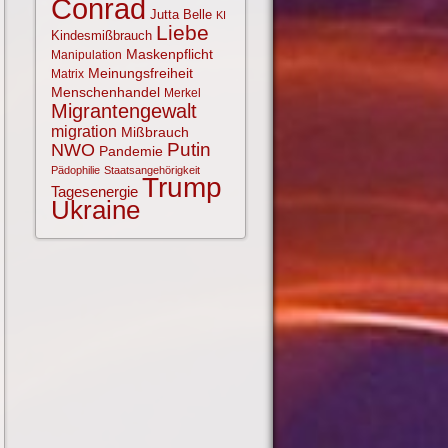
Conrad
Jutta Belle
KI
Liebe
Kindesmißbrauch
Maskenpflicht
Manipulation
Meinungsfreiheit
Matrix
Menschenhandel
Merkel
Migrantengewalt
migration
Mißbrauch
NWO
Putin
Pandemie
Pädophilie
Staatsangehörigkeit
Trump
Tagesenergie
Ukraine