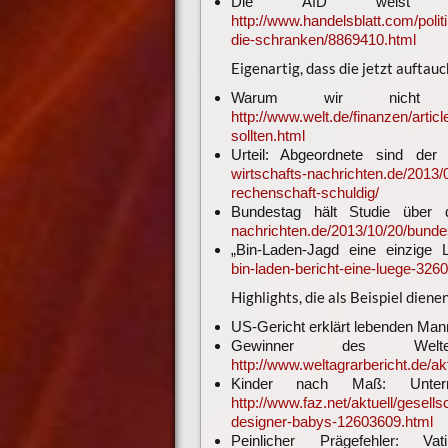
Die AfD weist e
http://www.handelsblatt.com/polit
die-schranken/8869410.html
Eigenartig, dass die jetzt auftau
Warum wir nicht a
http://www.welt.de/finanzen/arti
sollten.html
Urteil: Abgeordnete sind der 
wirtschafts-nachrichten.de/2013/0
rechenschaft-schuldig/
Bundestag hält Studie über
nachrichten.de/2013/10/20/bundes
„Bin-Laden-Jagd eine einzige 
bin-laden-bericht-eine-luege-3260
Highlights, die als Beispiel dienen
US-Gericht erklärt lebenden Mann
Gewinner des Welter
http://www.weltagrarbericht.de/a
Kinder nach Maß: Untern
http://www.faz.net/aktuell/gesel
designer-babys-12603609.html
Peinlicher Prägefehler: 