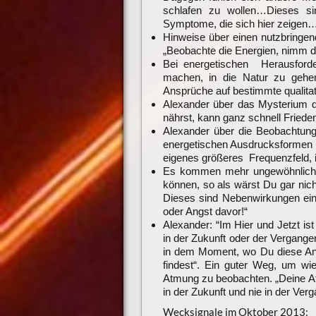
schlafen zu wollen…Dieses si
Symptome, die sich hier zeigen
Hinweise über einen nutzbringen
„Beobachte die Energien, nimm 
Bei energetischen Herausford
machen, in die Natur zu gehe
Ansprüche auf bestimmte qualitat
Alexander über das Mysterium d
nährst, kann ganz schnell Friede
Alexander über die Beobachtun
energetischen Ausdrucksformen 
eigenes größeres Frequenzfeld,
Es kommen mehr ungewöhnliche I
können, so als wärst Du gar ni
Dieses sind Nebenwirkungen ei
oder Angst davor!“
Alexander: “Im Hier und Jetzt ist
in der Zukunft oder der Vergangenh
in dem Moment, wo Du diese Angs
findest“. Ein guter Weg, um wi
Atmung zu beobachten. „Deine At
in der Zukunft und nie in der Ver
Wecksignale im Oktober 2013: