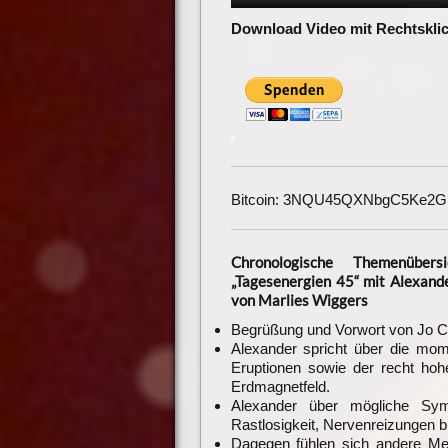
Download Video mit Rechtsklic
Bitcoin: 3NQU45QXNbgC5Ke2
Chronologische Themenüber
„Tagesenergien 45“ mit Alexan
von Marlies Wiggers
Begrüßung und Vorwort von Jo 
Alexander spricht über die mome
Eruptionen sowie der recht hoh
Erdmagnetfeld.
Alexander über mögliche Sym
Rastlosigkeit, Nervenreizungen 
Dagegen fühlen sich andere Me