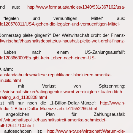
stand aus:
http://www.format.at/articles/1340/931/367162/usa-
galen und vernünftigen Mittel“ aus:
ticle120578011/USA-gehen-die-legalen-und-vernuenftigen-Mittel-
nerstag pleite gingen?“ Der Weltwirtschaft droht der Finanz-
d/wirtschaft/haushaltsdebatte/us-haushalt-pleite-welt-droht-finanz-
en nach einem US-Zahlungsausfall”:
ticle120866300/Es-gibt-kein-Leben-nach-einem-US-
A lahm:
tik/ausland/shutdown/diese-republikaner-blockieren-amerika-
.bild.html
 mit Verlust von Spitzenrating:
/wirtschaftsticker/ratingagentur-warnt-vereinigten-staaten-fitch-
nrating_aid_1130808.html
tzt hilft nur noch die „1-Billion-Dollar-Münze“:
http://www.n-
och-die-1-Billion-Dollar-Muenze-article11552266.html
angeblichen Plan für Zahlungsausfall:
aft/wirtschaftspolitik/haushaltsstreit-amerika-schmiedet-
all-12611710.html
r aufgeschoben ist:
http://www.n-tv.de/wirtschaft/Warum-die-