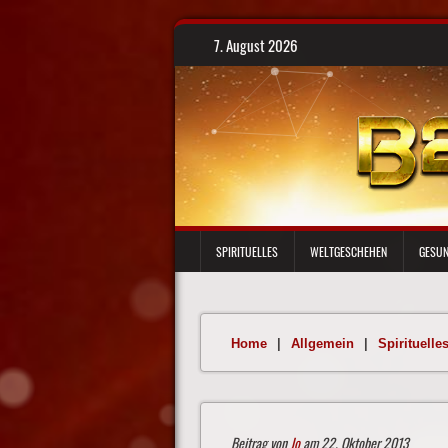
Skip
7. August 2026
to
content
SPIRITUELLES
WELTGESCHEHEN
GESUN
Home
|
Allgemein
|
Spirituelle
Beitrag von
Jo
am 22. Oktober 2013