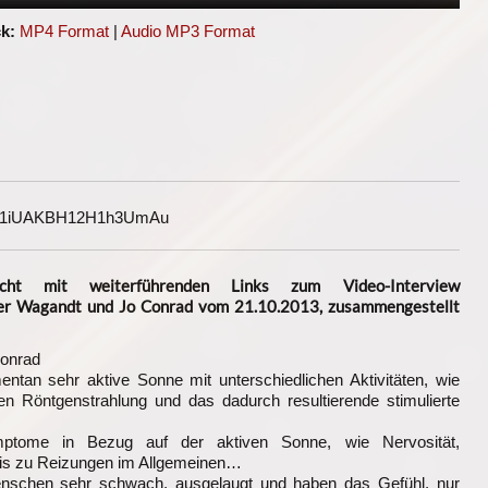
k:
MP4 Format
|
Audio MP3 Format
G1iUAKBH12H1h3UmAu
sicht mit weiterführenden Links zum Video-Interview
der Wagandt und Jo Conrad vom 21.10.2013, zusammengestellt
Conrad
ntan sehr aktive Sonne mit unterschiedlichen Aktivitäten, wie
en Röntgenstrahlung und das dadurch resultierende stimulierte
ptome in Bezug auf der aktiven Sonne, wie Nervosität,
bis zu Reizungen im Allgemeinen…
nschen sehr schwach, ausgelaugt und haben das Gefühl, nur