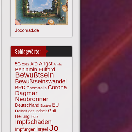
Joconrad.de
Schlagwörter
Angst
AfD
5G
2012
Antifa
Benjamin Fulford
Bewußtsein
Bewußtseinswandel
Corona
BRD
Chemtrails
Dagmar
Neubronner
EU
Deutschland
Epstein
Gott
gesundheit
Freiheit
Heilung
Herz
Impfschäden
Jo
israel
Impfungen