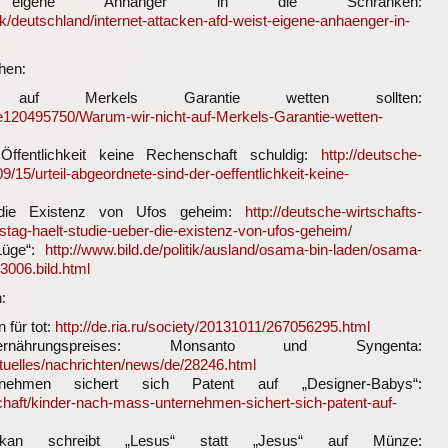
igene Anhänger in die Schranken:
ik/deutschland/internet-attacken-afd-weist-eigene-anhaenger-in-
chen:
uf Merkels Garantie wetten sollten:
cle120495750/Warum-wir-nicht-auf-Merkels-Garantie-wetten-
Öffentlichkeit keine Rechenschaft schuldig:
http://deutsche-
9/15/urteil-abgeordnete-sind-der-oeffentlichkeit-keine-
 die Existenz von Ufos geheim:
http://deutsche-wirtschafts-
tag-haelt-studie-ueber-die-existenz-von-ufos-geheim/
Lüge“:
http://www.bild.de/politik/ausland/osama-bin-laden/osama-
3006.bild.html
:
 für tot:
http://de.ria.ru/society/20131011/267056295.html
nährungspreises: Monsanto und Syngenta:
ktuelles/nachrichten/news/de/28246.html
ehmen sichert sich Patent auf „Designer-Babys“:
lschaft/kinder-nach-mass-unternehmen-sichert-sich-patent-auf-
Vatikan schreibt „Lesus“ statt „Jesus“ auf Münze: