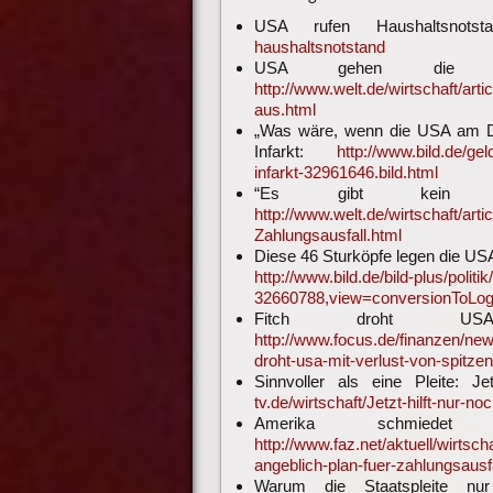
USA rufen Haushaltsnot
haushaltsnotstand
USA gehen die “le
http://www.welt.de/wirtschaft/ar
aus.html
„Was wäre, wenn die USA am Don
Infarkt:
http://www.bild.de/gel
infarkt-32961646.bild.html
“Es gibt kein Leb
http://www.welt.de/wirtschaft/ar
Zahlungsausfall.html
Diese 46 Sturköpfe legen die US
http://www.bild.de/bild-plus/poli
32660788,view=conversionToLogin
Fitch droht USA
http://www.focus.de/finanzen/news
droht-usa-mit-verlust-von-spitze
Sinnvoller als eine Pleite: Je
tv.de/wirtschaft/Jetzt-hilft-nur-n
Amerika schmiedet 
http://www.faz.net/aktuell/wirtsch
angeblich-plan-fuer-zahlungsausf
Warum die Staatspleite nu