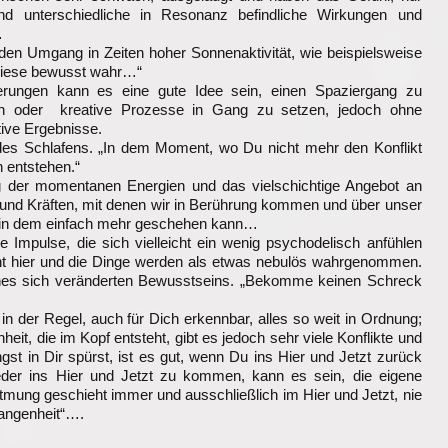
nd unterschiedliche in Resonanz befindliche Wirkungen und
…
den Umgang in Zeiten hoher Sonnenaktivität, wie beispielsweise
diese bewusst wahr…“
erungen kann es eine gute Idee sein, einen Spaziergang zu
n oder kreative Prozesse in Gang zu setzen, jedoch ohne
ive Ergebnisse.
es Schlafens. „In dem Moment, wo Du nicht mehr den Konflikt
n entstehen.“
g der momentanen Energien und das vielschichtige Angebot an
und Kräften, mit denen wir in Berührung kommen und über unser
 in dem einfach mehr geschehen kann…
mpulse, die sich vielleicht ein wenig psychodelisch anfühlen
cht hier und die Dinge werden als etwas nebulös wahrgenommen.
nes sich veränderten Bewusstseins. „Bekomme keinen Schreck
 in der Regel, auch für Dich erkennbar, alles so weit in Ordnung;
eit, die im Kopf entsteht, gibt es jedoch sehr viele Konflikte und
t in Dir spürst, ist es gut, wenn Du ins Hier und Jetzt zurück
eder ins Hier und Jetzt zu kommen, kann es sein, die eigene
mung geschieht immer und ausschließlich im Hier und Jetzt, nie
gangenheit“….