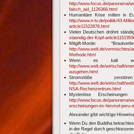
http://www.focus.de/panorama/wel
falsch_aid_1126366.html
Humanitäre Krise mitten in E
http://www.n-tv.de/politik/43-Mi
article11522876.html
Vielen Deutschen dröhnt ständi
staendig-der-Kopf-article1151959
Mitgift-Morde: “Braut
http://www.welt.de/vermischtes/a
Methode.html
Wenn es kalt wi
http://www.welt.de/wirtschaft/en
ausgehen.html
Stromstöße zerstö
http://www.welt.de/wirtschaft/we
NSA-Rechenzentrum.html
Mysteriöse Erscheinung
http://www.focus.de/panorama/welt
erscheinungen-im-himmel-peru-er
Alexander gibt wichtige Hinweis
Wenn Du den Buddha betrachtest
in der Regel durch geschlossene