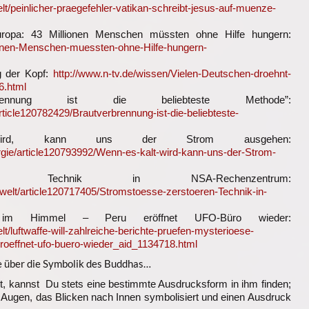
t/peinlicher-praegefehler-vatikan-schreibt-jesus-auf-muenze-
uropa: 43 Millionen Menschen müssten ohne Hilfe hungern:
llionen-Menschen-muessten-ohne-Hilfe-hungern-
g der Kopf:
http://www.n-tv.de/wissen/Vielen-Deutschen-droehnt-
6.html
verbrennung ist die beliebteste Methode”:
rticle120782429/Brautverbrennung-ist-die-beliebteste-
rd, kann uns der Strom ausgehen:
ergie/article120793992/Wenn-es-kalt-wird-kann-uns-der-Strom-
ren Technik in NSA-Rechenzentrum:
bwelt/article120717405/Stromstoesse-zerstoeren-Technik-in-
en im Himmel – Peru eröffnet UFO-Büro wieder:
/luftwaffe-will-zahlreiche-berichte-pruefen-mysterioese-
oeffnet-ufo-buero-wieder_aid_1134718.html
e über die Symbolik des Buddhas…
, kannst Du stets eine bestimmte Ausdrucksform in ihm finden;
 Augen, das Blicken nach Innen symbolisiert und einen Ausdruck