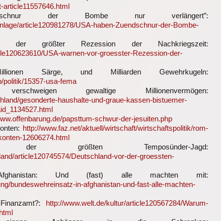
t-article11557646.html
chnur der Bombe nur verlängert”:
ldanlage/article120981278/USA-haben-Zuendschnur-der-Bombe-
er größter Rezession der Nachkriegszeit:
rticle120623610/USA-warnen-vor-groesster-Rezession-der-
ionen Särge, und Milliarden Gewehrkugeln:
/politik/15357-usa-fema
rschweigen gewaltige Millionenvermögen:
schland/gesonderte-haushalte-und-graue-kassen-bistuemer-
aid_1134527.html
/www.offenbarung.de/papsttum-schwur-der-jesuiten.php
Konten:
http://www.faz.net/aktuell/wirtschaft/wirtschaftspolitik/rom-
-konten-12606274.html
 der größten Temposünder-Jagd:
chland/article120745574/Deutschland-vor-der-groessten-
Afghanistan: Und (fast) alle machten mit:
ung/bundeswehreinsatz-in-afghanistan-und-fast-alle-machten-
 Finanzamt?:
http://www.welt.de/kultur/article120567284/Warum-
html