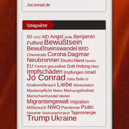
Joconrad.de
Schlagwörter
Angst
Benjamin
AfD
5G
2012
Antifa
Bewußtsein
Fulford
Bewußtseinswandel
BRD
Corona
Dagmar
Chemtrails
Neubronner
Deutschland
Epstein
EU
Gott
Heilung
gesundheit
Herz
Freiheit
Impfschäden
israel
Impfungen
Jo Conrad
Jutta Belle
KI
Liebe
Kindesmißbrauch
Manipulation
Maskenpflicht
Meinungsfreiheit
Matrix
Menschenhandel
Merkel
Migrantengewalt
migration
NWO
Putin
Mißbrauch
Pandemie
Tagesenergie
Pädophilie
Staatsangehörigkeit
Trump
Ukraine