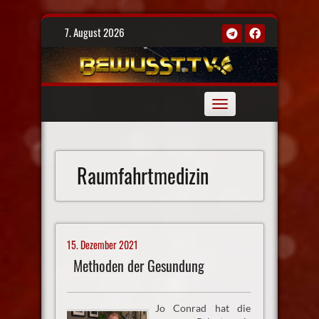
Skip
7. August 2026
to
content
Toggle
navigation
Raumfahrtmedizin
15. Dezember 2021
Methoden der Gesundung
Jo Conrad hat die