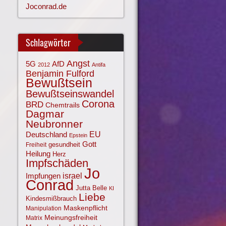
Joconrad.de
Schlagwörter
Angst
AfD
5G
2012
Antifa
Benjamin Fulford
Bewußtsein
Bewußtseinswandel
Corona
BRD
Chemtrails
Dagmar
Neubronner
EU
Deutschland
Epstein
Gott
gesundheit
Freiheit
Heilung
Herz
Impfschäden
Jo
israel
Impfungen
Conrad
Jutta Belle
KI
Liebe
Kindesmißbrauch
Maskenpflicht
Manipulation
Meinungsfreiheit
Matrix