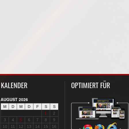
KALENDER
OPTIMIERT FÜR
AUGUST 2026
M
D
M
D
F
S
S
1
2
3
4
5
6
7
8
9
10
11
12
13
14
15
16