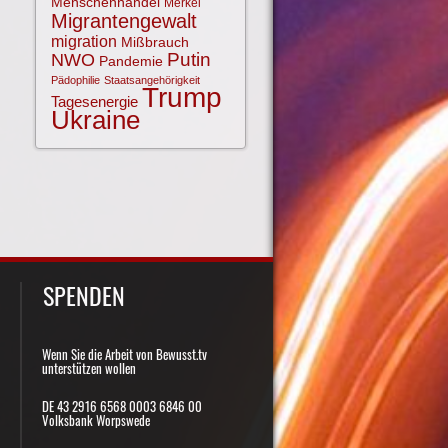
Menschenhandel
Merkel
Migrantengewalt
migration
Mißbrauch
NWO
Putin
Pandemie
Pädophilie
Staatsangehörigkeit
Trump
Tagesenergie
Ukraine
SPENDEN
Wenn Sie die Arbeit von Bewusst.tv
unterstützen wollen
DE 43 2916 6568 0003 6846 00
Volksbank Worpswede