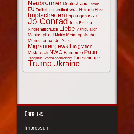
Neubronner
Deutschland
Epstein
EU
Gott
Heilung
gesundheit
Herz
Freiheit
Impfschäden
israel
Impfungen
Jo Conrad
Jutta Belle
KI
Liebe
Kindesmißbrauch
Manipulation
Maskenpflicht
Meinungsfreiheit
Matrix
Menschenhandel
Merkel
Migrantengewalt
migration
NWO
Putin
Mißbrauch
Pandemie
Tagesenergie
Pädophilie
Staatsangehörigkeit
Trump
Ukraine
ÜBER UNS
Impressum