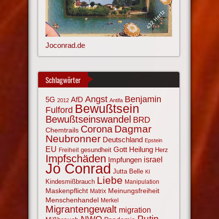
Joconrad.de
Schlagwörter
Angst
Benjamin
AfD
5G
2012
Antifa
Bewußtsein
Fulford
Bewußtseinswandel
BRD
Corona
Dagmar
Chemtrails
Neubronner
Deutschland
Epstein
EU
Gott
Heilung
gesundheit
Herz
Freiheit
Impfschäden
israel
Impfungen
Jo Conrad
Jutta Belle
KI
Liebe
Kindesmißbrauch
Manipulation
Maskenpflicht
Meinungsfreiheit
Matrix
Menschenhandel
Merkel
Migrantengewalt
migration
NWO
Putin