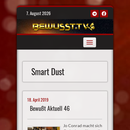
Skip
7. August 2026
to
content
Toggle
navigation
Smart Dust
18. April 2019
Bewußt Aktuell 46
Jo Conrad macht sich