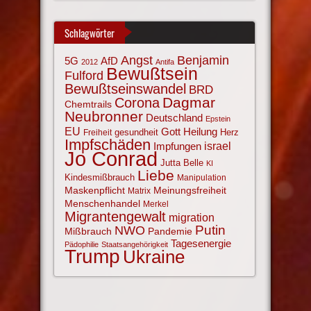
Schlagwörter
Angst
Benjamin
AfD
5G
2012
Antifa
Bewußtsein
Fulford
Bewußtseinswandel
BRD
Corona
Dagmar
Chemtrails
Neubronner
Deutschland
Epstein
EU
Gott
Heilung
gesundheit
Herz
Freiheit
Impfschäden
israel
Impfungen
Jo Conrad
Jutta Belle
KI
Liebe
Kindesmißbrauch
Manipulation
Maskenpflicht
Meinungsfreiheit
Matrix
Menschenhandel
Merkel
Migrantengewalt
migration
NWO
Putin
Mißbrauch
Pandemie
Tagesenergie
Pädophilie
Staatsangehörigkeit
Trump
Ukraine