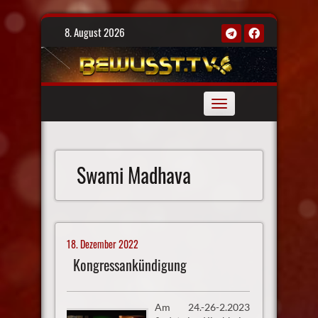
Skip
8. August 2026
to
content
Toggle
navigation
Swami Madhava
18. Dezember 2022
Kongressankündigung
Am 24.-26-2.2023