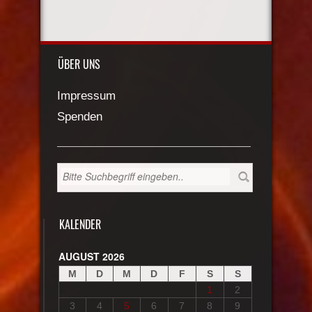
ÜBER UNS
Impressum
Spenden
KALENDER
AUGUST 2026
M
D
M
D
F
S
S
1
2
3
4
5
6
7
8
9