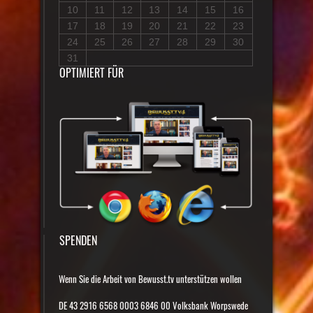
10
11
12
13
14
15
16
17
18
19
20
21
22
23
24
25
26
27
28
29
30
31
OPTIMIERT FÜR
SPENDEN
Wenn Sie die Arbeit von Bewusst.tv unterstützen wollen
DE 43 2916 6568 0003 6846 00 Volksbank Worpswede