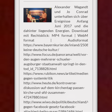
Alexander Wagandt
und Jo Conrad
unterhalten sich über
Ereignisse Anfang
Juni 2017 und die
dahinter liegenden Energien. Download
mit Rechtsklick: MP4 format | WebM
format | Audioformat
https://www.bayernkurier.de/inland/25087-
keine-deutsche-kultur/
http://www.focus.de/panorama/welt/vor-
den-augen-mehrerer-schueler-
augsburger-staatsanwalt-springt-in-den-
tod_id_7138828.html
https://www.rubikon.news/artikel/medienhetze-
gegen-systemkritik
http://www.heute.de/kontroverse-
diskussion-auf-dem-kirchentag-passen-
kirche-und-afd-zusammen-
47247880.html
http://www.wiwo.de/politik/deutschland/widerstand-
gegen-facebook-gesetz-facebook-
attackiert-heiko-maas/19861686.html