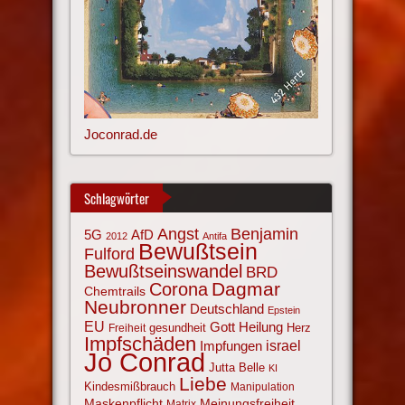
Joconrad.de
Schlagwörter
Angst
Benjamin
AfD
5G
2012
Antifa
Bewußtsein
Fulford
Bewußtseinswandel
BRD
Corona
Dagmar
Chemtrails
Neubronner
Deutschland
Epstein
EU
Gott
Heilung
gesundheit
Herz
Freiheit
Impfschäden
israel
Impfungen
Jo Conrad
Jutta Belle
KI
Liebe
Kindesmißbrauch
Manipulation
Maskenpflicht
Meinungsfreiheit
Matrix