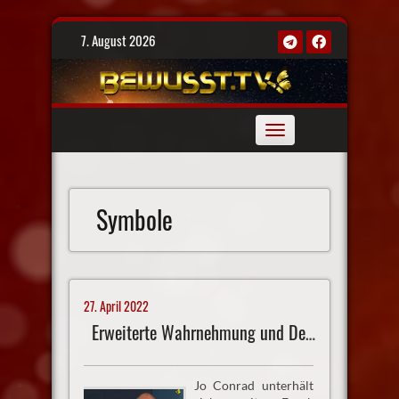
Skip
7. August 2026
to
content
Toggle
navigation
Symbole
27. April 2022
Erweiterte Wahrnehmung und Deutschlands Zukunft
Jo Conrad unterhält