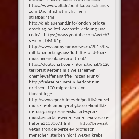
https://www.welt.de/politik/deutschland/article897355/A
zum-Dschihad-ist-nicht-mehr-
strafbar.html
http://dieblauehand.info/london-bridge-
anschlag-polizei-wechselt-kleidung-und-
rolle/ https://www.youtube.com/watch?
v=uFnLjDM-R1g
http://www.anonymousnews.ru/2017/05/03/deggendorf
millionenbetrag-aus-fluthilfe-fond-fuer-
moschee-neubau-veruntreut/
https://deutsch.rt.com/international/51207-
terrorist-gesteht-mit-weisshelmen-
chemiewaffenangriffe-inszenierung/
http://freiezeiten.net/un-bericht-nur-
drei-von-100-migranten-sind-
fluechtlinge
http://www.epochtimes.de/politik/deutschland/ramadan-
mord-in-oldenburg-religioeser-konflikt-
in-fussgaengerzone-eskaliert-syrer-
musste-sterben-weil-er-ein-eis-gegessen-
hatte-a2133087.html http://bewusst-
vegan-froh.de/berkeley-professor-
menschen-sterben-nicht-wegen-krebs-