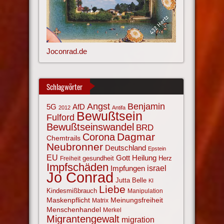
Joconrad.de
Schlagwörter
Angst
Benjamin
AfD
5G
2012
Antifa
Bewußtsein
Fulford
Bewußtseinswandel
BRD
Corona
Dagmar
Chemtrails
Neubronner
Deutschland
Epstein
EU
Gott
Heilung
gesundheit
Herz
Freiheit
Impfschäden
israel
Impfungen
Jo Conrad
Jutta Belle
KI
Liebe
Kindesmißbrauch
Manipulation
Maskenpflicht
Meinungsfreiheit
Matrix
Menschenhandel
Merkel
Migrantengewalt
migration