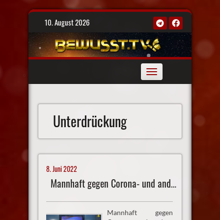
Skip
10. August 2026
to
content
Toggle
navigation
Unterdrückung
8. Juni 2022
Mannhaft gegen Corona- und andere Diktaturen
Mannhaft gegen