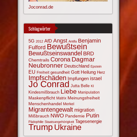
Joconrad.de
Schlagwörter
Angst
Benjamin
AfD
5G
2012
Antifa
Bewußtsein
Fulford
Bewußtseinswandel
BRD
Corona
Dagmar
Chemtrails
Neubronner
Deutschland
Epstein
EU
Gott
Heilung
gesundheit
Herz
Freiheit
Impfschäden
israel
Impfungen
Jo Conrad
Jutta Belle
KI
Liebe
Kindesmißbrauch
Manipulation
Maskenpflicht
Meinungsfreiheit
Matrix
Menschenhandel
Merkel
Migrantengewalt
migration
NWO
Putin
Mißbrauch
Pandemie
Tagesenergie
Pädophilie
Staatsangehörigkeit
Trump
Ukraine