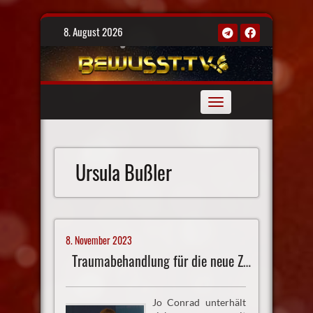
Skip
8. August 2026
to
content
Toggle
navigation
Ursula Bußler
8. November 2023
Traumabehandlung für die neue Zeit
Jo Conrad unterhält