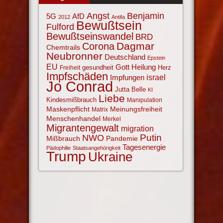
Angst
Benjamin
AfD
5G
2012
Antifa
Bewußtsein
Fulford
Bewußtseinswandel
BRD
Corona
Dagmar
Chemtrails
Neubronner
Deutschland
Epstein
EU
Gott
Heilung
gesundheit
Herz
Freiheit
Impfschäden
israel
Impfungen
Jo Conrad
Jutta Belle
KI
Liebe
Kindesmißbrauch
Manipulation
Maskenpflicht
Meinungsfreiheit
Matrix
Menschenhandel
Merkel
Migrantengewalt
migration
NWO
Putin
Mißbrauch
Pandemie
Tagesenergie
Pädophilie
Staatsangehörigkeit
Trump
Ukraine