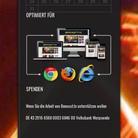
24
25
26
27
28
29
30
31
OPTIMIERT FÜR
SPENDEN
Wenn Sie die Arbeit von Bewusst.tv unterstützen wollen
DE 43 2916 6568 0003 6846 00 Volksbank Worpswede