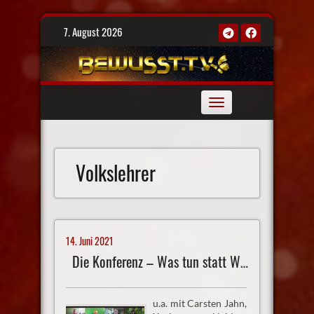
Skip
7. August 2026
to
content
Toggle
navigation
Volkslehrer
14. Juni 2021
Die Konferenz – Was tun statt Wählen?
u.a. mit Carsten Jahn,