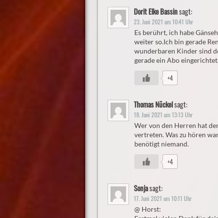
Dorit Elke Bassin
sagt:
23. Juni 2021 um 10:41 Uhr
Es berührt, ich habe Gänse
weiter so.Ich bin gerade Re
wunderbaren Kinder sind do
gerade ein Abo eingerichtet
+4
Thomas Nückel
sagt:
18. Juni 2021 um 13:13 Uhr
Wer von den Herren hat de
vertreten. Was zu hören wa
benötigt niemand.
+4
Sonja
sagt:
17. Juni 2021 um 10:11 Uhr
@ Horst: