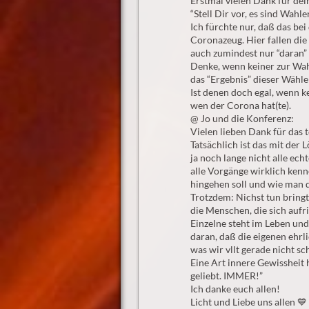
Erstmal vielen Dank für dei
“Stell Dir vor, es sind Wahle
Ich fürchte nur, daß das be
Coronazeug. Hier fallen di
auch zumindest nur “daran” e
Denke, wenn keiner zur Wah
das “Ergebnis” dieser Wähle
Ist denen doch egal, wenn k
wen der Corona hat(te).
@ Jo und die Konferenz:
Vielen lieben Dank für das 
Tatsächlich ist das mit der 
ja noch lange nicht alle ech
alle Vorgänge wirklich kenn
hingehen soll und wie man
Trotzdem: Nichst tun bringt
die Menschen, die sich auf
Einzelne steht im Leben und 
daran, daß die eigenen ehrl
was wir vllt gerade nicht sc
Eine Art innere Gewissheit h
geliebt. IMMER!”
Ich danke euch allen!
Licht und Liebe uns allen 💙