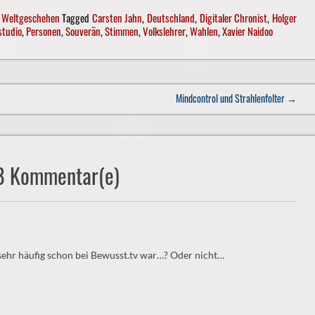
,
Weltgeschehen
Tagged
Carsten Jahn
,
Deutschland
,
Digitaler Chronist
,
Holger
studio
,
Personen
,
Souverän
,
Stimmen
,
Volkslehrer
,
Wahlen
,
Xavier Naidoo
Mindcontrol und Strahlenfolter
→
18 Kommentar(e)
sehr häufig schon bei Bewusst.tv war…? Oder nicht…