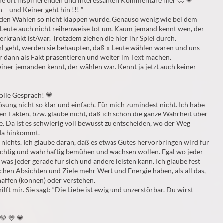
ne oft inspirierenden und interessanten Kommentare hier 🙂 💗
n – und Keiner geht hin !!! ”
i den Wahlen so nicht klappen würde. Genauso wenig wie bei dem
e Leute auch nicht reihenweise tot um. Kaum jemand kennt wen, der
rkrankt ist/war. Trotzdem ziehen die hier ihr Spiel durch.
l geht, werden sie behaupten, daß x-Leute wählen waren und uns
r dann als Fakt präsentieren und weiter im Text machen.
einer jemanden kennt, der wählen war. Kennt ja jetzt auch keiner
tolle Gespräch! 💗
Lösung nicht so klar und einfach. Für mich zumindest nicht. Ich habe
ten Fakten, bzw. glaube nicht, daß ich schon die ganze Wahrheit über
e. Da ist es schwierig voll bewusst zu entscheiden, wo der Weg
 da hinkommt.
 nichts. Ich glaube daran, daß es etwas Gutes hervorbringen wird für
richtig und wahrhaftig bemühen und wachsen wollen. Egal wo jeder
was jeder gerade für sich und andere leisten kann. Ich glaube fest
ichen Absichten und Ziele mehr Wert und Energie haben, als all das,
haffen (können) oder verstehen.
ilft mir. Sie sagt: “Die Liebe ist ewig und unzerstörbar. Du wirst
 💚 💛 💗