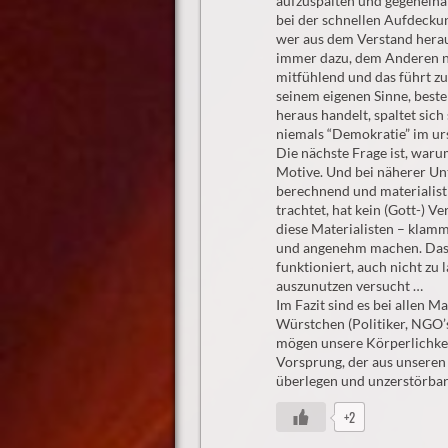
aufzuspalten und gegeneinan
bei der schnellen Aufdeckun
wer aus dem Verstand herau
immer dazu, dem Anderen ni
mitfühlend und das führt zu
seinem eigenen Sinne, beste
heraus handelt, spaltet sich
niemals “Demokratie” im ur
Die nächste Frage ist, waru
Motive. Und bei näherer Un
berechnend und materialisti
trachtet, hat kein (Gott-) V
diese Materialisten – klamm
und angenehm machen. Das L
funktioniert, auch nicht zu
auszunutzen versucht …
Im Fazit sind es bei allen M
Würstchen (Politiker, NGO’
mögen unsere Körperlichkeit
Vorsprung, der aus unseren 
überlegen und unzerstörbar
+2