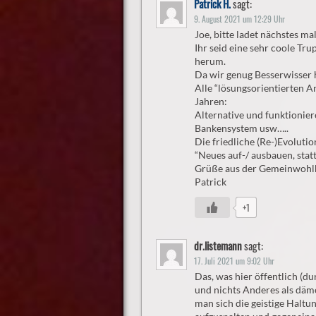
Patrick H.
sagt:
9. August 2021 um 12:29 Uhr
Joe, bitte ladet nächstes m
Ihr seid eine sehr coole Tru
herum.
Da wir genug Besserwisser 
Alle “lösungsorientierten An
Jahren:
Alternative und funktionier
Bankensystem usw…..
Die friedliche (Re-)Evolutio
“Neues auf-/ ausbauen, statt
Grüße aus der Gemeinwohl
Patrick
+1
dr.listemann
sagt:
17. Juli 2021 um 9:02 Uhr
Das, was hier öffentlich (du
und nichts Anderes als däm
man sich die geistige Haltu