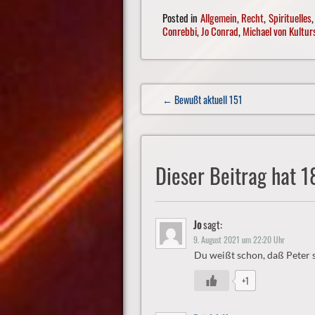
Posted in
Allgemein
,
Recht
,
Spirituelles
Conrebbi
,
Jo Conrad
,
Michael von Kultur
Post
← Bewußt aktuell 151
navigation
Dieser Beitrag hat 
Jo
sagt:
9. August 2021 um 22:20 Uhr
Du weißt schon, daß Peter 
+1