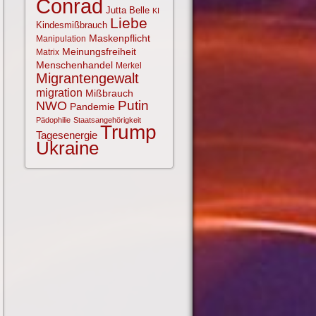
Conrad
Jutta Belle
KI
Liebe
Kindesmißbrauch
Maskenpflicht
Manipulation
Meinungsfreiheit
Matrix
Menschenhandel
Merkel
Migrantengewalt
migration
Mißbrauch
NWO
Putin
Pandemie
Pädophilie
Staatsangehörigkeit
Trump
Tagesenergie
Ukraine