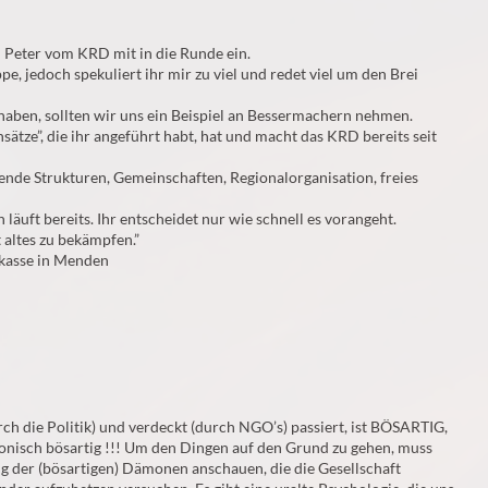
al Peter vom KRD mit in die Runde ein.
ppe, jedoch spekuliert ihr mir zu viel und redet viel um den Brei
haben, sollten wir uns ein Beispiel an Bessermachern nehmen.
sätze”, die ihr angeführt habt, hat und macht das KRD bereits seit
ende Strukturen, Gemeinschaften, Regionalorganisation, freies
n läuft bereits. Ihr entscheidet nur wie schnell es vorangeht.
 altes zu bekämpfen.”
kasse in Menden
rch die Politik) und verdeckt (durch NGO’s) passiert, ist BÖSARTIG,
onisch bösartig !!! Um den Dingen auf den Grund zu gehen, muss
ng der (bösartigen) Dämonen anschauen, die die Gesellschaft