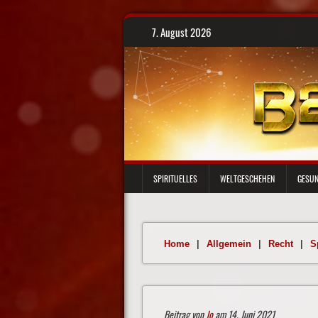
Skip
7. August 2026
to
content
SPIRITUELLES
WELTGESCHEHEN
GESUN
Home
|
Allgemein
|
Recht
|
S
Beitrag von
Jo
am 14. Juni 2021