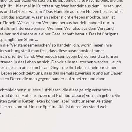
der aufzuhetzen versuchen. Es gibt eine uralte Psychologie, die uns
g hilft – hier mal in Kurzfassung: Wer handelt aus dem Herzen und
s und Letzterer warum ? Das Handeln aus dem Herzen heraus führt
cht das anzutun, was man selber nicht erleben möchte, man ist
r Einheit. Wer aus dem Verstand heraus handelt, handelt nur in
nfalls im Interesse einiger Weniger. Wer also aus dem Verstand
 selber und Andere aus einer Gesellschaft heraus. Das ist übrigens
sprünglichen Sinne …
m die “Verstandesmenschen” so handeln, d.h. worin liegen ihre
tersuchung stellt man fest, dass diese ausnahmslos immer
sch orientiert sind. Wer jedoch sein Leben berechnend zu führen
ertrauen in das Leben an sich. Da wir alle mal sterben werden – auch
ern sie sich um so mehr an Dinge, die ihr Leben scheinbar sicher
eben jedoch zeigt uns, dass das niemals zuverlässig und auf Dauer
 lasten Derer, die man gegeneinander aufzuhetzen und dann
achtspielchen nur leere Luftblasen, die diese geistig verarmten
s und deren Hofschranzen und Kollaborateure) von sich geben. Sie
en zwar in Ketten legen können, aber nicht unseren geistigen
Herzen kommt. Unsere Spiritualität ist deren Verstand weit
.