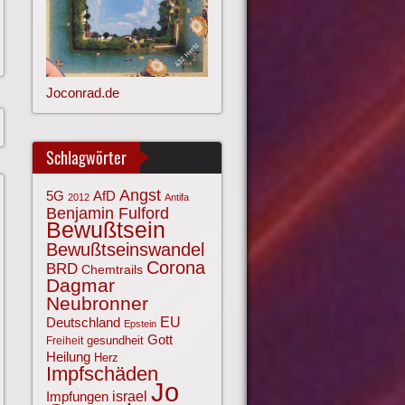
Joconrad.de
Schlagwörter
Angst
AfD
5G
2012
Antifa
Benjamin Fulford
Bewußtsein
Bewußtseinswandel
Corona
BRD
Chemtrails
Dagmar
Neubronner
EU
Deutschland
Epstein
Gott
gesundheit
Freiheit
Heilung
Herz
Impfschäden
Jo
israel
Impfungen