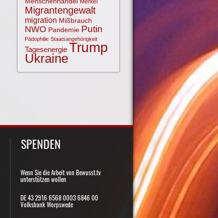
Menschenhandel
Merkel
Migrantengewalt
migration
Mißbrauch
NWO
Putin
Pandemie
Pädophilie
Staatsangehörigkeit
Trump
Tagesenergie
Ukraine
SPENDEN
Wenn Sie die Arbeit von Bewusst.tv
unterstützen wollen
DE 43 2916 6568 0003 6846 00
Volksbank Worpswede