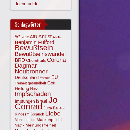
Joconrad.de
Schlagwörter
Angst
AfD
5G
2012
Antifa
Benjamin Fulford
Bewußtsein
Bewußtseinswandel
Corona
BRD
Chemtrails
Dagmar
Neubronner
EU
Deutschland
Epstein
Gott
gesundheit
Freiheit
Heilung
Herz
Impfschäden
Jo
israel
Impfungen
Conrad
Jutta Belle
KI
Liebe
Kindesmißbrauch
Maskenpflicht
Manipulation
Meinungsfreiheit
Matrix