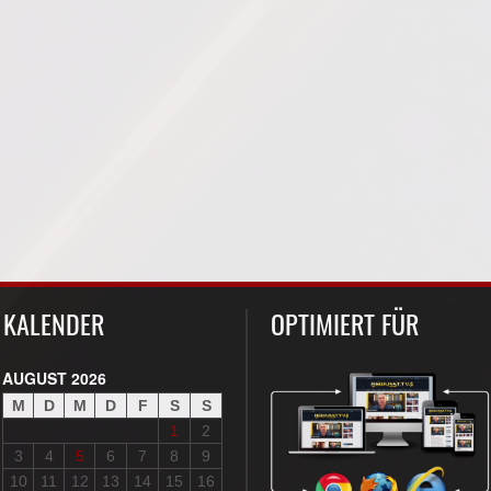
KALENDER
OPTIMIERT FÜR
AUGUST 2026
M
D
M
D
F
S
S
1
2
3
4
5
6
7
8
9
10
11
12
13
14
15
16