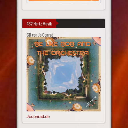
432 Hertz Musik
CD von Jo Conrad
Joconrad.de