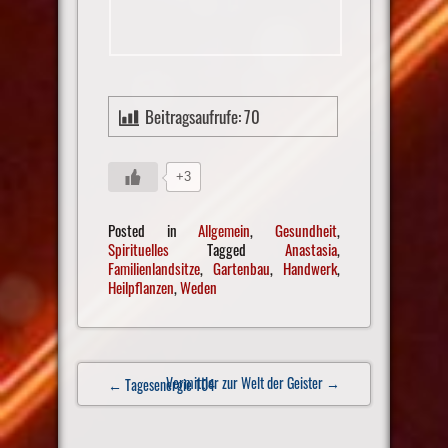
Beitragsaufrufe:
70
+3
Posted in
Allgemein
,
Gesundheit
,
Spirituelles
Tagged
Anastasia
,
Familienlandsitze
,
Gartenbau
,
Handwerk
,
Heilpflanzen
,
Weden
Post
Vermittler zur Welt der Geister
→
← Tagesenergie 104
navigation