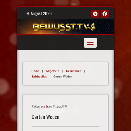
Skip
9. August 2026
to
content
Toggle
navigation
Home
|
Allgemein
|
Gesundheit
|
Spirituelles
|
Garten Weden
Beitrag von
Jo
am 12. Juni 2017
Garten Weden