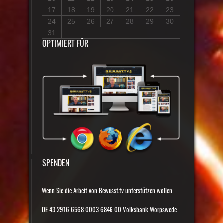
17
18
19
20
21
22
23
24
25
26
27
28
29
30
31
OPTIMIERT FÜR
SPENDEN
Wenn Sie die Arbeit von Bewusst.tv unterstützen wollen
DE 43 2916 6568 0003 6846 00 Volksbank Worpswede