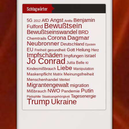
Schlagwörter
Angst
Benjamin
AfD
5G
2012
Antifa
Bewußtsein
Fulford
Bewußtseinswandel
BRD
Corona
Dagmar
Chemtrails
Neubronner
Deutschland
Epstein
EU
Gott
Heilung
gesundheit
Herz
Freiheit
Impfschäden
israel
Impfungen
Jo Conrad
Jutta Belle
KI
Liebe
Kindesmißbrauch
Manipulation
Maskenpflicht
Meinungsfreiheit
Matrix
Menschenhandel
Merkel
Migrantengewalt
migration
NWO
Putin
Mißbrauch
Pandemie
Tagesenergie
Pädophilie
Staatsangehörigkeit
Trump
Ukraine