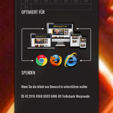
24
25
26
27
28
29
30
31
OPTIMIERT FÜR
SPENDEN
Wenn Sie die Arbeit von Bewusst.tv unterstützen wollen
DE 43 2916 6568 0003 6846 00 Volksbank Worpswede