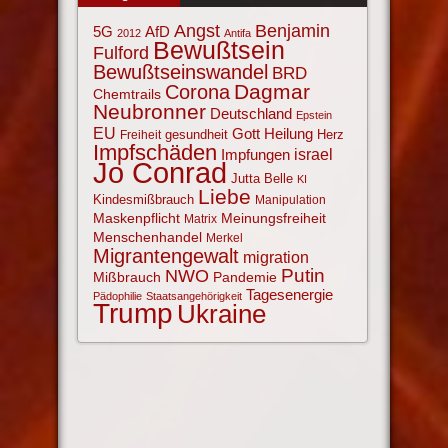
Angst
Benjamin
AfD
5G
2012
Antifa
Bewußtsein
Fulford
Bewußtseinswandel
BRD
Corona
Dagmar
Chemtrails
Neubronner
Deutschland
Epstein
EU
Gott
Heilung
gesundheit
Herz
Freiheit
Impfschäden
israel
Impfungen
Jo Conrad
Jutta Belle
KI
Liebe
Kindesmißbrauch
Manipulation
Maskenpflicht
Meinungsfreiheit
Matrix
Menschenhandel
Merkel
Migrantengewalt
migration
NWO
Putin
Mißbrauch
Pandemie
Tagesenergie
Pädophilie
Staatsangehörigkeit
Trump
Ukraine