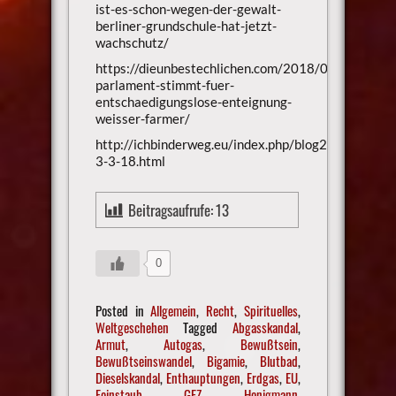
ist-es-schon-wegen-der-gewalt-
berliner-grundschule-hat-jetzt-
wachschutz/
https://dieunbestechlichen.com/2018/03/suedafrik
parlament-stimmt-fuer-
entschaedigungslose-enteignung-
weisser-farmer/
http://ichbinderweg.eu/index.php/blog2/id-
3-3-18.html
Beitragsaufrufe:
13
0
Posted in
Allgemein
,
Recht
,
Spirituelles
,
Weltgeschehen
Tagged
Abgasskandal
,
Armut
,
Autogas
,
Bewußtsein
,
Bewußtseinswandel
,
Bigamie
,
Blutbad
,
Dieselskandal
,
Enthauptungen
,
Erdgas
,
EU
,
Feinstaub
,
GEZ
,
Honigmann
,