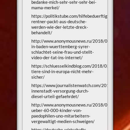
bedanke-mich-sehr-sehr-sehr-bei-
mama-merkel/
https://politikstube.com/hilfebeduerftiger-
rentner-packt-aus-deutsche-
werden-wie-der-letzte-dreck-
behandelt/
http://www.anonymousnews.ru/2018/03/03/blutb
in-baden-wuerttemberg-syrer-
schlachtet-seine-frau-und-stellt-
video-der-tat-ins-internet/
https://schluesselkindblog.com/2018/03/03/fluecht
tiere-sind-in-europa-nicht-mehr-
sicher/
https://www.journalistenwatch.com/2018/02/27/s
innenstadt-versorgung-durch-
diesel-urteil-gefaehrdet/
http://www.anonymousnews.ru/2018/02/20/aufge
ueber-60-000-kinder-von-
paedophilen-uno-mitarbeitern-
vergewaltigt-medien-schweigen/
https://deutsche-wirtschafts-