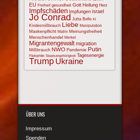
EU
Gott
Heilung
gesundheit
Herz
Freiheit
Impfschäden
israel
Impfungen
Jo Conrad
Jutta Belle
KI
Liebe
Kindesmißbrauch
Manipulation
Maskenpflicht
Meinungsfreiheit
Matrix
Menschenhandel
Merkel
Migrantengewalt
migration
NWO
Putin
Mißbrauch
Pandemie
Tagesenergie
Pädophilie
Staatsangehörigkeit
Trump
Ukraine
ÜBER UNS
Impressum
Spenden