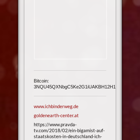
Bitcoin:
3NQU45QXNbgC5Ke2G1iUAKBH12H1h3UmAu
www.ichbinderweg.de
goldenearth-center.at
https://www.pravda-
tv.com/2018/02/ein-bigamist-auf-
staatskosten-in-deutschland-ich-