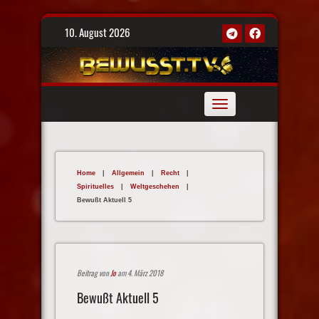
Skip
10. August 2026
to
content
Toggle
navigation
Home
|
Allgemein
|
Recht
|
Spirituelles
|
Weltgeschehen
|
Bewußt Aktuell 5
Beitrag von
Jo
am 4. März 2018
Bewußt Aktuell 5