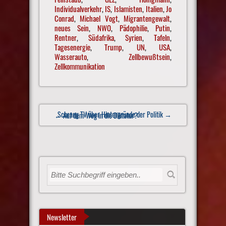
Individualverkehr
,
IS
,
Islamisten
,
Italien
,
Jo
Conrad
,
Michael Vogt
,
Migrantengewalt
,
neues Sein
,
NWO
,
Pädophilie
,
Putin
,
Rentner
,
Südafrika
,
Syrien
,
Tafeln
,
Tagesenergie
,
Trump
,
UN
,
USA
,
Wasserauto
,
Zellbewußtsein
,
Zellkommunikation
Post
Schrang TV über Hintergründe der Politik
→
← Auf dem Weg in die Diktatur?
navigation
Newsletter