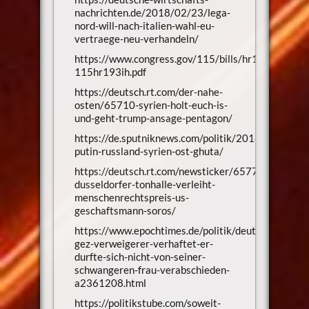
nachrichten.de/2018/02/23/lega-
nord-will-nach-italien-wahl-eu-
vertraege-neu-verhandeln/
https://www.congress.gov/115/bills/hr193/BILLS-
115hr193ih.pdf
https://deutsch.rt.com/der-nahe-
osten/65710-syrien-holt-euch-is-
und-geht-trump-ansage-pentagon/
https://de.sputniknews.com/politik/20180228319
putin-russland-syrien-ost-ghuta/
https://deutsch.rt.com/newsticker/65777-
dusseldorfer-tonhalle-verleiht-
menschenrechtspreis-us-
geschaftsmann-soros/
https://www.epochtimes.de/politik/deutschland/koe
gez-verweigerer-verhaftet-er-
durfte-sich-nicht-von-seiner-
schwangeren-frau-verabschieden-
a2361208.html
https://politikstube.com/soweit-