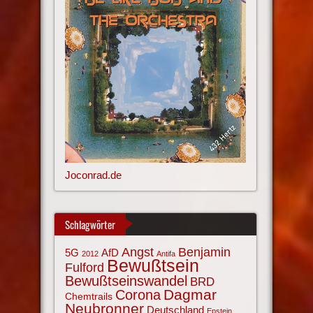
Joconrad.de
Schlagwörter
Angst
Benjamin
AfD
5G
2012
Antifa
Bewußtsein
Fulford
Bewußtseinswandel
BRD
Corona
Dagmar
Chemtrails
Neubronner
Deutschland
Epstein