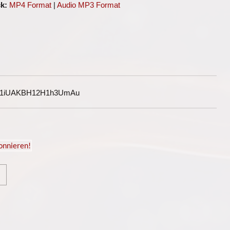
k:
MP4 Format
|
Audio MP3 Format
G1iUAKBH12H1h3UmAu