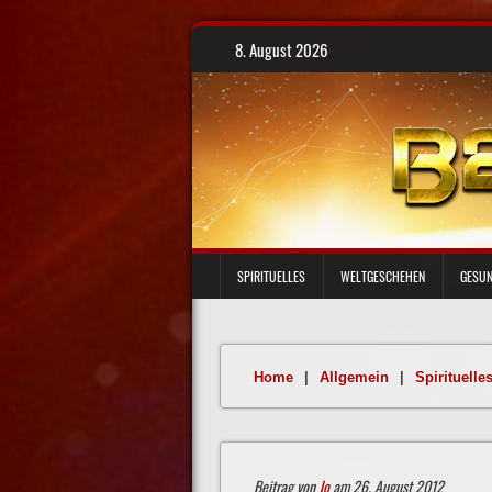
Skip
8. August 2026
to
content
SPIRITUELLES
WELTGESCHEHEN
GESUN
Home
|
Allgemein
|
Spirituelle
Beitrag von
Jo
am 26. August 2012