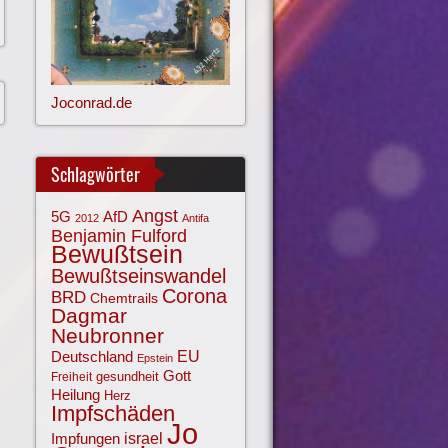
Joconrad.de
Schlagwörter
Angst
AfD
5G
2012
Antifa
Benjamin Fulford
Bewußtsein
Bewußtseinswandel
Corona
BRD
Chemtrails
Dagmar
Neubronner
EU
Deutschland
Epstein
Gott
gesundheit
Freiheit
Heilung
Herz
Impfschäden
Jo
israel
Impfungen