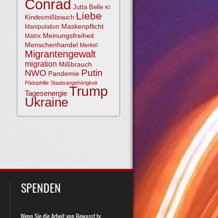
Conrad
Jutta Belle
KI
Liebe
Kindesmißbrauch
Maskenpflicht
Manipulation
Meinungsfreiheit
Matrix
Menschenhandel
Merkel
Migrantengewalt
migration
Mißbrauch
NWO
Putin
Pandemie
Pädophilie
Staatsangehörigkeit
Trump
Tagesenergie
Ukraine
SPENDEN
Wenn Sie die Arbeit von Bewusst.tv