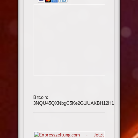
Bitcoin:
3NQU45QXNbgC5Ke2G1iUAKBH12H1h3UmAu