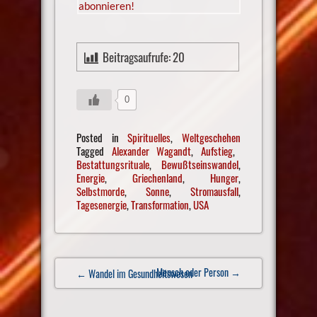
Beitragsaufrufe:
20
0
Posted in
Spirituelles
,
Weltgeschehen
Tagged
Alexander Wagandt
,
Aufstieg
,
Bestattungsrituale
,
Bewußtseinswandel
,
Energie
,
Griechenland
,
Hunger
,
Selbstmorde
,
Sonne
,
Stromausfall
,
Tagesenergie
,
Transformation
,
USA
Post
Mensch oder Person
→
← Wandel im Gesundheitswesen
navigation