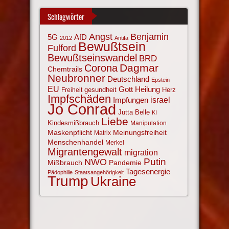
Schlagwörter
Angst
Benjamin
AfD
5G
2012
Antifa
Bewußtsein
Fulford
Bewußtseinswandel
BRD
Corona
Dagmar
Chemtrails
Neubronner
Deutschland
Epstein
EU
Gott
Heilung
gesundheit
Herz
Freiheit
Impfschäden
israel
Impfungen
Jo Conrad
Jutta Belle
KI
Liebe
Kindesmißbrauch
Manipulation
Maskenpflicht
Meinungsfreiheit
Matrix
Menschenhandel
Merkel
Migrantengewalt
migration
NWO
Putin
Mißbrauch
Pandemie
Tagesenergie
Pädophilie
Staatsangehörigkeit
Trump
Ukraine