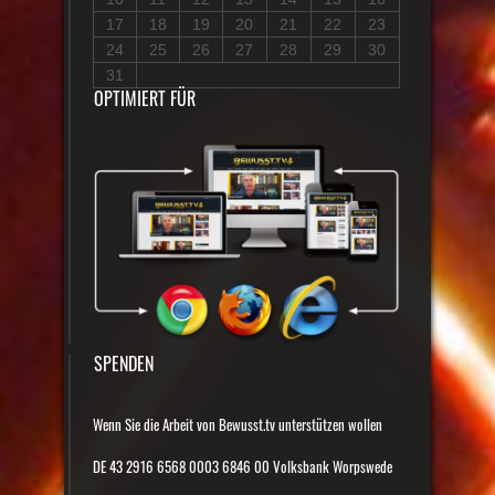
17
18
19
20
21
22
23
24
25
26
27
28
29
30
31
OPTIMIERT FÜR
SPENDEN
Wenn Sie die Arbeit von Bewusst.tv unterstützen wollen
DE 43 2916 6568 0003 6846 00 Volksbank Worpswede