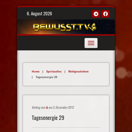
Skip
6. August 2026
to
content
Toggle
navigation
Home
|
Spirituelles
|
Weltgeschehen
|
Tagesenergie 29
Beitrag von
Jo
am 3. Dezember 2012
Tagesenergie 29