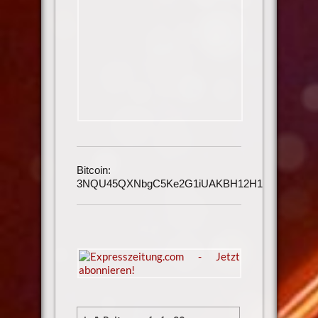
Bitcoin:
3NQU45QXNbgC5Ke2G1iUAKBH12H1h3UmAu