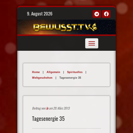
Skip
9. August 2026
to
content
Toggle
navigation
Home
|
Allgemein
|
Spirituelles
|
Weltgeschehen
|
Tagesenergie 35
Beitrag von
Jo
am 29. März 2013
Tagesenergie 35