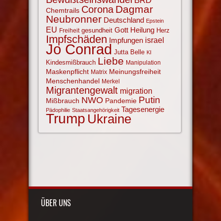
BRD
Corona
Dagmar
Chemtrails
Neubronner
Deutschland
Epstein
EU
Gott
Heilung
gesundheit
Herz
Freiheit
Impfschäden
israel
Impfungen
Jo Conrad
Jutta Belle
KI
Liebe
Kindesmißbrauch
Manipulation
Maskenpflicht
Meinungsfreiheit
Matrix
Menschenhandel
Merkel
Migrantengewalt
migration
NWO
Putin
Mißbrauch
Pandemie
Tagesenergie
Pädophilie
Staatsangehörigkeit
Trump
Ukraine
ÜBER UNS