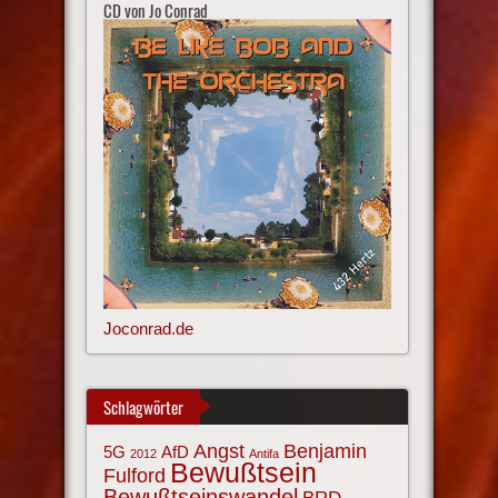
CD von Jo Conrad
Joconrad.de
Schlagwörter
Angst
Benjamin
AfD
5G
2012
Antifa
Bewußtsein
Fulford
Bewußtseinswandel