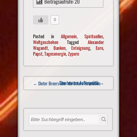
Beitragsaufrufe:
20
0
Posted in
Allgemein
,
Spirituelles
,
Weltgeschehen
Tagged
Alexander
Wagandt
,
Banken
,
Enteignung
,
Euro
,
Papst
,
Tagesenergie
,
Zypern
Post
Eine bessere Außenpolitik
→
← Dieter Broers über die Solare Revolution
navigation