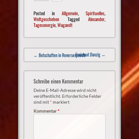
Posted in
Allgemein
,
Spirituelles
,
Weltgeschehen
Tagged
Alexander
,
Tagesenergie
,
Wagandt
Post
Freistaat Danzig
→
← Botschaften in Reversespeech
navigation
Schreibe einen Kommentar
Deine E-Mail-Adresse wird nicht
veröffentlicht.
Erforderliche Felder
sind mit
*
markiert
Kommentar
*