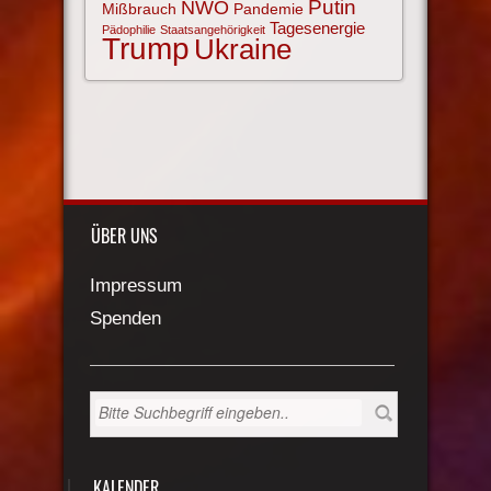
NWO
Putin
Mißbrauch
Pandemie
Tagesenergie
Pädophilie
Staatsangehörigkeit
Trump
Ukraine
ÜBER UNS
Impressum
Spenden
KALENDER