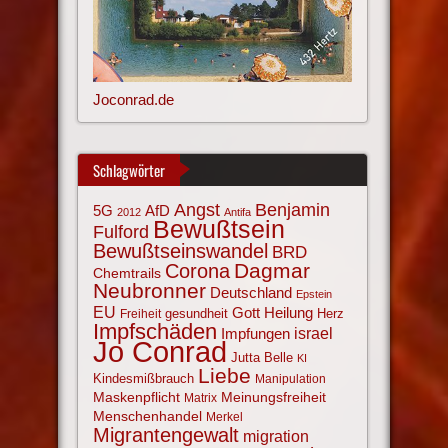
Joconrad.de
Schlagwörter
Angst
Benjamin
AfD
5G
2012
Antifa
Bewußtsein
Fulford
Bewußtseinswandel
BRD
Corona
Dagmar
Chemtrails
Neubronner
Deutschland
Epstein
EU
Gott
Heilung
gesundheit
Herz
Freiheit
Impfschäden
israel
Impfungen
Jo Conrad
Jutta Belle
KI
Liebe
Kindesmißbrauch
Manipulation
Maskenpflicht
Meinungsfreiheit
Matrix
Menschenhandel
Merkel
Migrantengewalt
migration