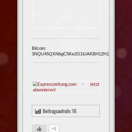
Bitcoin:
3NQU45QXNbgC5Ke2G1iUAKBH12H1h3UmAu
Beitragsaufrufe:
16
+1