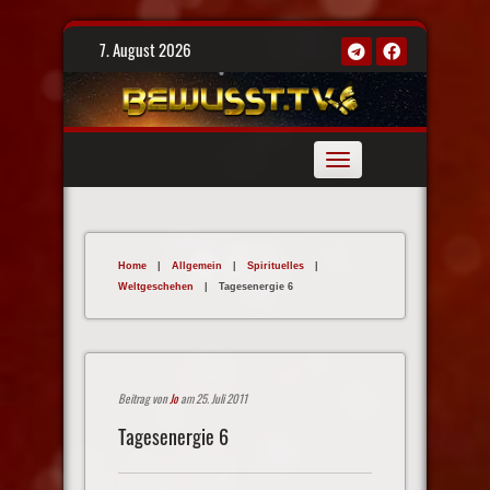
Skip
7. August 2026
to
content
Toggle
navigation
Home
|
Allgemein
|
Spirituelles
|
Weltgeschehen
|
Tagesenergie 6
Beitrag von
Jo
am 25. Juli 2011
Tagesenergie 6