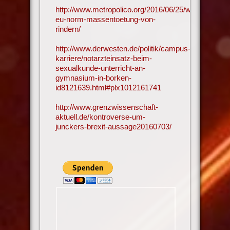
http://www.metropolico.org/2016/06/25/wegen-
eu-norm-massentoetung-von-
rindern/
http://www.derwesten.de/politik/campus-
karriere/notarzteinsatz-beim-
sexualkunde-unterricht-an-
gymnasium-in-borken-
id8121639.html#plx1012161741
http://www.grenzwissenschaft-
aktuell.de/kontroverse-um-
junckers-brexit-aussage20160703/