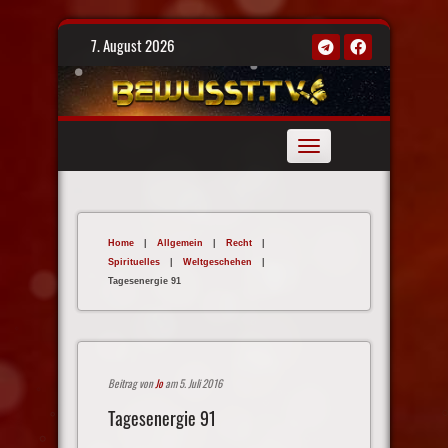
Skip
7. August 2026
to
content
Toggle
navigation
Home
|
Allgemein
|
Recht
|
Spirituelles
|
Weltgeschehen
|
Tagesenergie 91
Beitrag von
Jo
am 5. Juli 2016
Tagesenergie 91