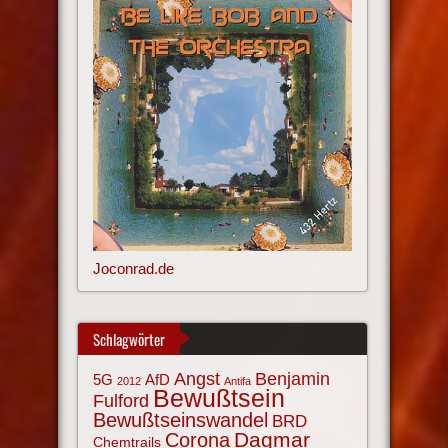
Joconrad.de
Schlagwörter
Angst
Benjamin
AfD
5G
2012
Antifa
Bewußtsein
Fulford
Bewußtseinswandel
BRD
Corona
Dagmar
Chemtrails