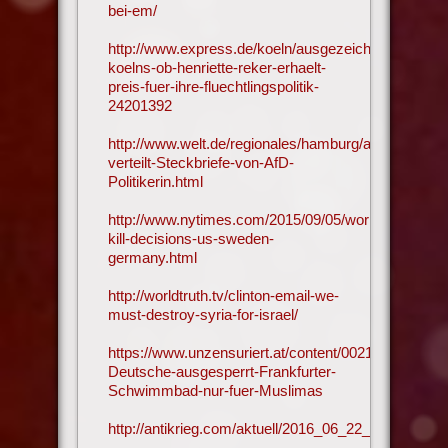
bei-em/
http://www.express.de/koeln/ausgezeichnet-
koelns-ob-henriette-reker-erhaelt-
preis-fuer-ihre-fluechtlingspolitik-
24201392
http://www.welt.de/regionales/hamburg/article156308
verteilt-Steckbriefe-von-AfD-
Politikerin.html
http://www.nytimes.com/2015/09/05/world/asia/afgha
kill-decisions-us-sweden-
germany.html
http://worldtruth.tv/clinton-email-we-
must-destroy-syria-for-israel/
https://www.unzensuriert.at/content/0021065-
Deutsche-ausgesperrt-Frankfurter-
Schwimmbad-nur-fuer-Muslimas
http://antikrieg.com/aktuell/2016_06_22_israelischer