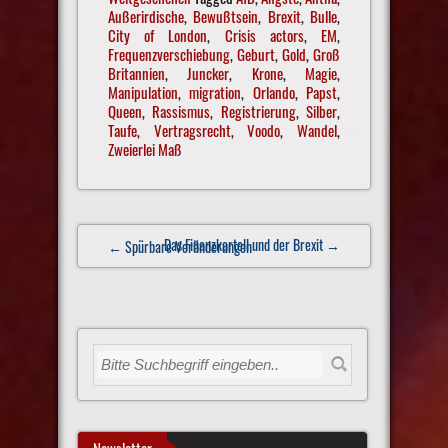
Außerirdische
,
Bewußtsein
,
Brexit
,
Bulle
,
City of London
,
Crisis actors
,
EM
,
Frequenzverschiebung
,
Geburt
,
Gold
,
Groß
Britannien
,
Juncker
,
Krone
,
Magie
,
Manipulation
,
migration
,
Orlando
,
Papst
,
Queen
,
Rassismus
,
Registrierung
,
Silber
,
Taufe
,
Vertragsrecht
,
Voodo
,
Wandel
,
Zweierlei Maß
Post
Das Finanzkartell und der Brexit
→
← Spürbare Veränderungen
navigation
Newsletter