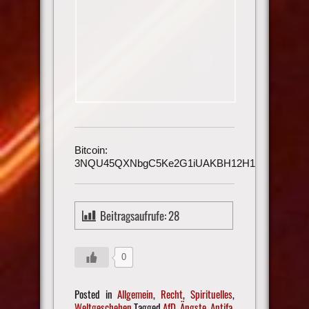
Bitcoin:
3NQU45QXNbgC5Ke2G1iUAKBH12H1h3UmAu
Beitragsaufrufe:
28
0
Posted in
Allgemein
,
Recht
,
Spirituelles
,
Weltgeschehen
Tagged
AfD
,
Ängste
,
Antifa
,