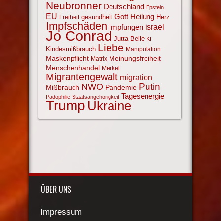
Neubronner
Deutschland
Epstein
EU
Gott
Heilung
gesundheit
Herz
Freiheit
Impfschäden
israel
Impfungen
Jo Conrad
Jutta Belle
KI
Liebe
Kindesmißbrauch
Manipulation
Maskenpflicht
Meinungsfreiheit
Matrix
Menschenhandel
Merkel
Migrantengewalt
migration
NWO
Putin
Mißbrauch
Pandemie
Tagesenergie
Pädophilie
Staatsangehörigkeit
Trump
Ukraine
ÜBER UNS
Impressum