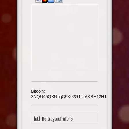
Bitcoin:
3NQU45QXNbgC5Ke2G1iUAKBH12H1h3UmAu
Beitragsaufrufe:
5