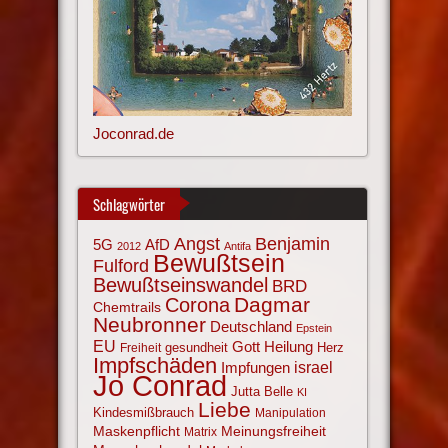
Joconrad.de
Schlagwörter
Angst
Benjamin
AfD
5G
2012
Antifa
Bewußtsein
Fulford
Bewußtseinswandel
BRD
Corona
Dagmar
Chemtrails
Neubronner
Deutschland
Epstein
EU
Gott
Heilung
gesundheit
Herz
Freiheit
Impfschäden
israel
Impfungen
Jo Conrad
Jutta Belle
KI
Liebe
Kindesmißbrauch
Manipulation
Maskenpflicht
Meinungsfreiheit
Matrix