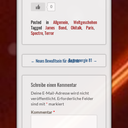
0
Posted in
Allgemein
,
Weltgeschehen
Tagged
James Bond
,
Okitalk
,
Paris
,
Spectre
,
Terror
Post
Tagesenergie 81
→
← Neues Bewußtsein für die Erde
navigation
Schreibe einen Kommentar
Deine E-Mail-Adresse wird nicht
veröffentlicht.
Erforderliche Felder
sind mit
*
markiert
Kommentar
*