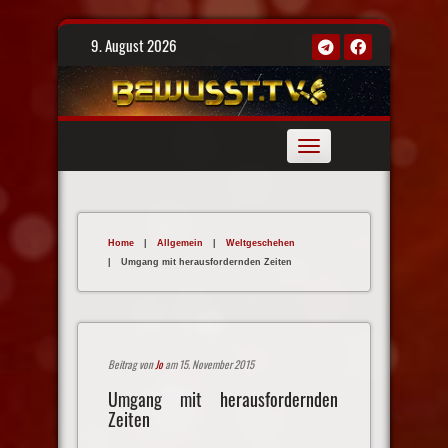
Skip
9. August 2026
to
content
Toggle
navigation
Home
|
Allgemein
|
Weltgeschehen
|
Umgang mit herausfordernden Zeiten
Beitrag von
Jo
am 15. November 2015
Umgang mit herausfordernden
Zeiten