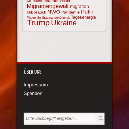
Menschenhandel
Merkel
Migrantengewalt
migration
NWO
Putin
Mißbrauch
Pandemie
Tagesenergie
Pädophilie
Staatsangehörigkeit
Trump
Ukraine
ÜBER UNS
Impressum
Spenden