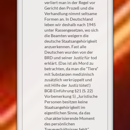
verliert man in der Regel vor
Gericht den Prozeß und die
Verhandlung nimmt seltsame
Formen an. In Deutschland
leben wir deshalb nach 1945
unter Rassengesetzen, wo sich
die Beamten weigern die
deutsche Staatsangehörigkeit
anzuerkennen. Fast alle
Deutschen wurden von der
BRD und seiner Justiz für tod
erklärt. (Das ist als Mord zu
betrachten, da man die “Tiere”
mit Substanzen medizinisch
zusätzlich verkrüppelt und
mit Hilfe der Justiz tötet!)
BGB Einführung §21 (S. 22)
Vorbemerkung 5) „Juristische
Personen besitzen keine
Staatsangehörigkeit im
eigentlichen Sinne, da das
charakterisierende Moment
des persönlichen
Treueverhältnisses fehlt.“