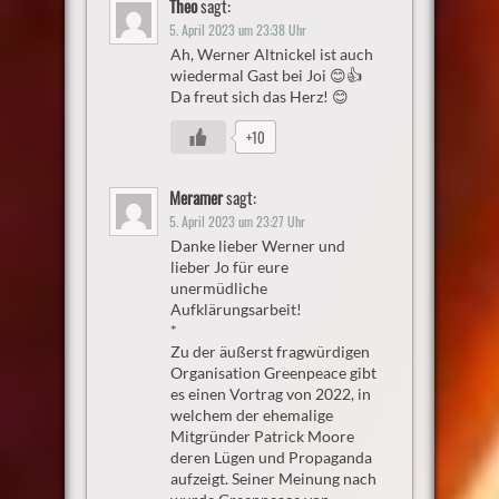
Theo
sagt:
5. April 2023 um 23:38 Uhr
Ah, Werner Altnickel ist auch
wiedermal Gast bei Joi 😊👍
Da freut sich das Herz! 😊
+10
Meramer
sagt:
5. April 2023 um 23:27 Uhr
Danke lieber Werner und
lieber Jo für eure
unermüdliche
Aufklärungsarbeit!
*
Zu der äußerst fragwürdigen
Organisation Greenpeace gibt
es einen Vortrag von 2022, in
welchem der ehemalige
Mitgründer Patrick Moore
deren Lügen und Propaganda
aufzeigt. Seiner Meinung nach