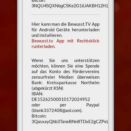
Bitcoin:
3NQU45QXNbgC5Ke2G1iUAKBH12H1h3UmAu
Hier kann man die Bewusst.TV App
für Android Geräte herunterladen
und installieren.
Bewusst.tv App mit Rechtsklick
runterladen.
Wenn Sie uns unterstützen
möchten, können Sie eine Spende
auf das Konto des Fördervereins
zensurfreier Medien überweisen
Bank: Kreissparkasse Northeim
(abgekürzt KSN)
IBAN:
DE15262500010172024952
oder per Paypal
(blank3372408@aol.com).
Bitcoin:
3QasxayQhb3TaneBNn8TDxE2gCZPxLaXsU