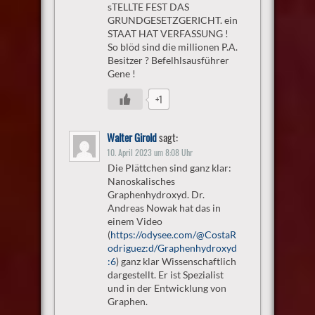
sTELLTE FEST DAS
GRUNDGESETZGERICHT. ein
STAAT HAT VERFASSUNG !
So blöd sind die millionen P.A.
Besitzer ? Befelhlsausführer
Gene !
+1
Walter Girold
sagt:
10. April 2023 um 8:08 Uhr
Die Plättchen sind ganz klar:
Nanoskalisches
Graphenhydroxyd. Dr.
Andreas Nowak hat das in
einem Video
(
https://odysee.com/@CostaR
odriguez:d/Graphenhydroxyd
:6
) ganz klar Wissenschaftlich
dargestellt. Er ist Spezialist
und in der Entwicklung von
Graphen.