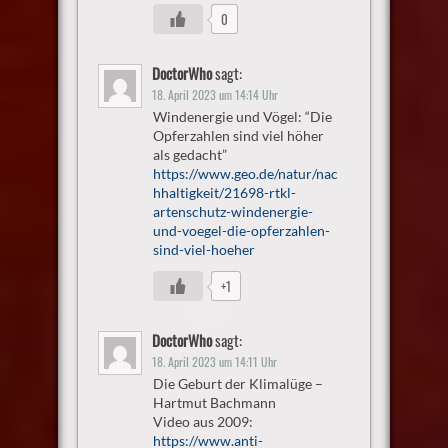
0
DoctorWho
sagt:
18. April 2023 um 14:14 Uhr
Windenergie und Vögel: “Die
Opferzahlen sind viel höher
als gedacht”
https://www.geo.de/natur/nac
hhaltigkeit/21698-rtkl-
artenschutz-windenergie-
und-voegel-die-opferzahlen-
sind-viel-hoeher
+1
DoctorWho
sagt:
18. April 2023 um 14:11 Uhr
Die Geburt der Klimalüge –
Hartmut Bachmann
Video aus 2009:
https://www.anti-