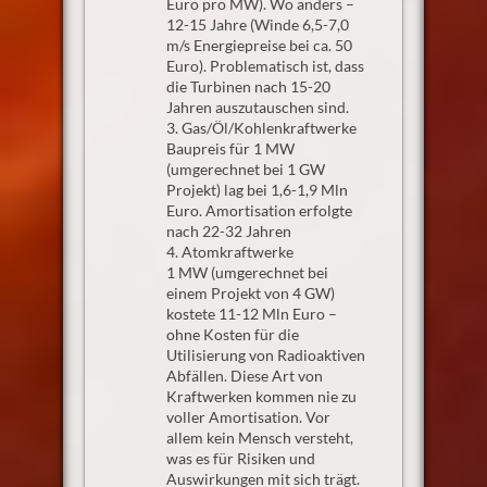
Euro pro MW). Wo anders –
12-15 Jahre (Winde 6,5-7,0
m/s Energiepreise bei ca. 50
Euro). Problematisch ist, dass
die Turbinen nach 15-20
Jahren auszutauschen sind.
3. Gas/Öl/Kohlenkraftwerke
Baupreis für 1 MW
(umgerechnet bei 1 GW
Projekt) lag bei 1,6-1,9 Mln
Euro. Amortisation erfolgte
nach 22-32 Jahren
4. Atomkraftwerke
1 MW (umgerechnet bei
einem Projekt von 4 GW)
kostete 11-12 Mln Euro –
ohne Kosten für die
Utilisierung von Radioaktiven
Abfällen. Diese Art von
Kraftwerken kommen nie zu
voller Amortisation. Vor
allem kein Mensch versteht,
was es für Risiken und
Auswirkungen mit sich trägt.