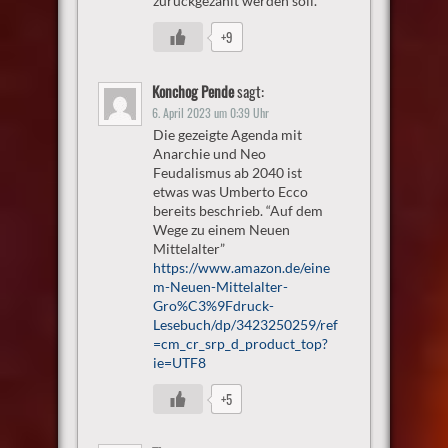
zurückgezahlt werden soll.
+9
Konchog Pende
sagt:
6. April 2023 um 0:39 Uhr
Die gezeigte Agenda mit
Anarchie und Neo
Feudalismus ab 2040 ist
etwas was Umberto Ecco
bereits beschrieb. “Auf dem
Wege zu einem Neuen
Mittelalter”
https://www.amazon.de/eine
m-Neuen-Mittelalter-
Gro%C3%9Fdruck-
Lesebuch/dp/3423250259/ref
=cm_cr_srp_d_product_top?
ie=UTF8
+5