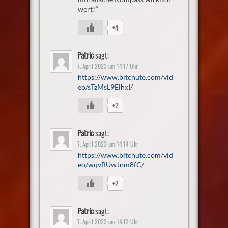
wert?“
+4
Patric
sagt:
7. April 2023 um 14:17 Uhr
https://www.bitchute.com/vid
eo/sTzMsL9EihxI/
+2
Patric
sagt:
7. April 2023 um 14:14 Uhr
https://www.bitchute.com/vid
eo/wqvBUwJnm8fC/
+2
Patric
sagt:
7. April 2023 um 14:12 Uhr