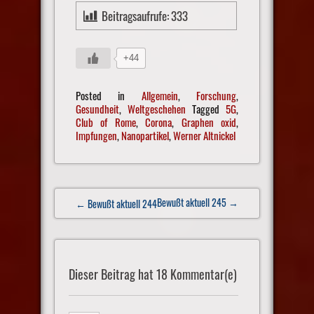
Beitragsaufrufe:
333
+44
Posted in
Allgemein
,
Forschung
,
Gesundheit
,
Weltgeschehen
Tagged
5G
,
Club of Rome
,
Corona
,
Graphen oxid
,
Impfungen
,
Nanopartikel
,
Werner Altnickel
Post
Bewußt aktuell 245
→
← Bewußt aktuell 244
navigation
Dieser Beitrag hat 18 Kommentar(e)