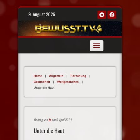
Skip
9. August 2026
to
content
Toggle
navigation
Home
|
Allgemein
|
Forschung
|
Gesundheit
|
Weltgeschehen
|
Unter die Haut
Beitrag von
Jo
am 5. April 2023
Unter die Haut