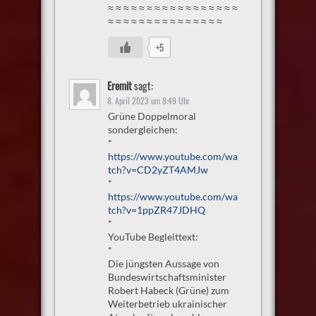
≈ ≈ ≈ ≈ ≈ ≈ ≈ ≈ ≈ ≈ ≈ ≈ ≈ ≈ ≈ ≈ ≈
≈ ≈ ≈ ≈ ≈ ≈ ≈ ≈ ≈ ≈ ≈ ≈ ≈ ≈ ≈
+5
Eremit
sagt:
8. April 2023 um 8:49 Uhr
Grüne Doppelmoral
sondergleichen:
*
https://www.youtube.com/wa
tch?v=CD2yZT4AMJw
*
https://www.youtube.com/wa
tch?v=1ppZR47JDHQ
*
YouTube Begleittext:
*
Die jüngsten Aussage von
Bundeswirtschaftsminister
Robert Habeck (Grüne) zum
Weiterbetrieb ukrainischer