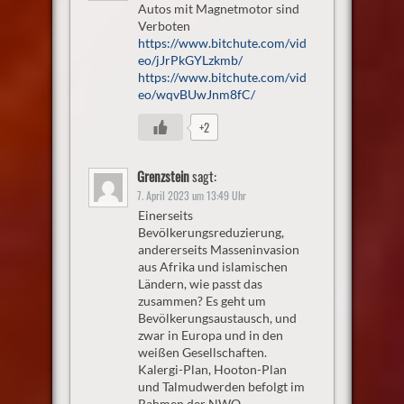
Autos mit Magnetmotor sind
Verboten
https://www.bitchute.com/vid
eo/jJrPkGYLzkmb/
https://www.bitchute.com/vid
eo/wqvBUwJnm8fC/
+2
Grenzstein
sagt:
7. April 2023 um 13:49 Uhr
Einerseits
Bevölkerungsreduzierung,
andererseits Masseninvasion
aus Afrika und islamischen
Ländern, wie passt das
zusammen? Es geht um
Bevölkerungsaustausch, und
zwar in Europa und in den
weißen Gesellschaften.
Kalergi-Plan, Hooton-Plan
und Talmudwerden befolgt im
Rahmen der NWO .