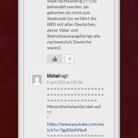
Staat rechtswidrig [!!!!] so
behandelt werden, als
gehörten sie nicht zum
Staatsvolk [so verfährt die
BRD mit allen Deutschen,
deren Väter und
Stammbaumangehörige alle
nachweislich Deutsche
waren]
+7
Michael
sagt:
8. April 2023 um 9:36 Uhr
≈ ≈ ≈ ≈ ≈ ≈ ≈ ≈ ≈ ≈ ≈ ≈ ≈ ≈ ≈ ≈ ≈
≈ ≈ ≈ ≈ ≈ ≈ ≈ ≈ ≈ ≈ ≈ ≈ ≈ ≈ ≈ ≈ ≈
≈ ≈ ≈ ≈ ≈ ≈ ≈ ≈ ≈ ≈ ≈ ≈ ≈ ≈ ≈
Menschheitsfamilie steh auf
!!!
*
https://www.youtube.com/wa
tch?v=7gpEkbAVbsA
≈ ≈ ≈ ≈ ≈ ≈ ≈ ≈ ≈ ≈ ≈ ≈ ≈ ≈ ≈ ≈ ≈