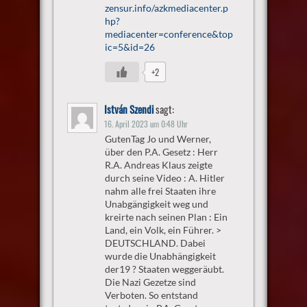
zensur.info/azkmediacenter.p
hp?
mediacenter=conference&top
ic=5&id=26
+2
István Szendi
sagt:
16. April 2023 um 0:48 Uhr
GutenTag Jo und Werner,
über den P.A. Gesetz : Herr
R.A. Andreas Klaus zeigte
durch seine Video : A. Hitler
nahm alle frei Staaten ihre
Unabgängigkeit weg und
kreirte nach seinen Plan : Ein
Land, ein Volk, ein Führer. >
DEUTSCHLAND. Dabei
wurde die Unabhängigkeit
der19 ? Staaten weggeräubt.
Die Nazi Gezetze sind
Verboten. So entstand