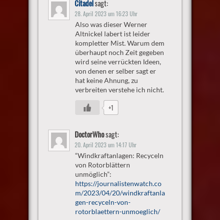
Citadel
sagt:
28. April 2023 um 16:23 Uhr
Also was dieser Werner
Altnickel labert ist leider
kompletter Mist. Warum dem
überhaupt noch Zeit gegeben
wird seine verrückten Ideen,
von denen er selber sagt er
hat keine Ahnung, zu
verbreiten verstehe ich nicht.
+1
DoctorWho
sagt:
20. April 2023 um 14:17 Uhr
“Windkraftanlagen: Recyceln
von Rotorblättern
unmöglich”:
https://journalistenwatch.co
m/2023/04/20/windkraftanla
gen-recyceln-von-
rotorblaettern-unmoeglich/