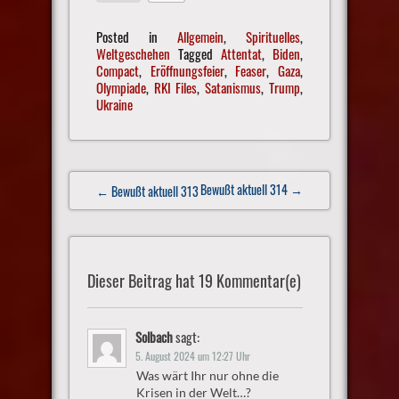
Posted in
Allgemein
,
Spirituelles
,
Weltgeschehen
Tagged
Attentat
,
Biden
,
Compact
,
Eröffnungsfeier
,
Feaser
,
Gaza
,
Olympiade
,
RKI Files
,
Satanismus
,
Trump
,
Ukraine
Post
Bewußt aktuell 314
→
← Bewußt aktuell 313
navigation
Dieser Beitrag hat 19 Kommentar(e)
Solbach
sagt:
5. August 2024 um 12:27 Uhr
Was wärt Ihr nur ohne die
Krisen in der Welt…?