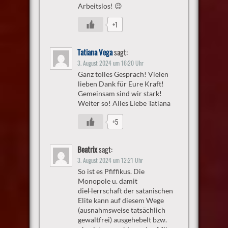
Arbeitslos! 😉
+1
Tatiana Vega
sagt:
3. August 2024 um 16:20 Uhr
Ganz tolles Gespräch! Vielen
lieben Dank für Eure Kraft!
Gemeinsam sind wir stark!
Weiter so! Alles Liebe Tatiana
+5
Beatrix
sagt:
3. August 2024 um 12:21 Uhr
So ist es Pfiffikus. Die
Monopole u. damit
dieHerrschaft der satanischen
Elite kann auf diesem Wege
(ausnahmsweise tatsächlich
gewaltfrei) ausgehebelt bzw.