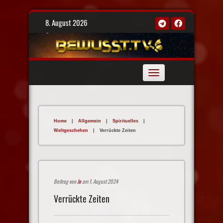
Skip
8. August 2026
to
content
Toggle
navigation
Home
|
Allgemein
|
Spirituelles
|
Weltgeschehen
|
Verrückte Zeiten
Beitrag von
Jo
am 1. August 2024
Verrückte Zeiten