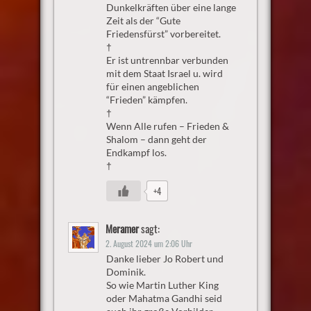
Dunkelkräften über eine lange
Zeit als der “Gute
Friedensfürst” vorbereitet.
†
Er ist untrennbar verbunden
mit dem Staat Israel u. wird
für einen angeblichen
“Frieden” kämpfen.
†
Wenn Alle rufen – Frieden &
Shalom – dann geht der
Endkampf los.
†
+4
Meramer
sagt:
2. August 2024 um 2:06 Uhr
Danke lieber Jo Robert und
Dominik.
So wie Martin Luther King
oder Mahatma Gandhi seid