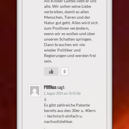
Als Kinder Gottes liebt er uns
alle. Wir sollen seine Liebe
verbreiten, damit es allen
Menschen, Tieren und der
Natur gut geht. Alles wird sich
zum Positiven verändern,
wenn wir es wollen und über
unseren Schatten springen.
Dann brauchen wir nie
wieder Politiker und
Regierungen und werden frei
sein.
0
Pfiffikus
sagt:
2. August 2024 um 16:10 Uhr
5
Es gibt zahlreiche Patente
bereits aus den 30er u. 40ern
– technisch einfach u.
nachvollziehbar.
.