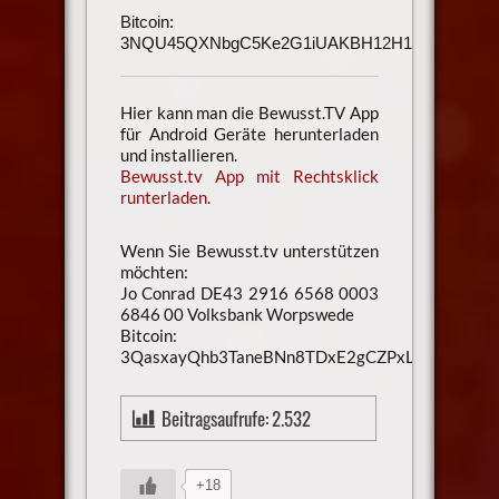
Bitcoin:
3NQU45QXNbgC5Ke2G1iUAKBH12H1h3UmAu
Hier kann man die Bewusst.TV App
für Android Geräte herunterladen
und installieren.
Bewusst.tv App mit Rechtsklick
runterladen.
Wenn Sie Bewusst.tv unterstützen
möchten:
Jo Conrad DE43 2916 6568 0003
6846 00 Volksbank Worpswede
Bitcoin:
3QasxayQhb3TaneBNn8TDxE2gCZPxLaXsU
Beitragsaufrufe:
2.532
+18