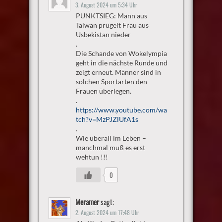
3. August 2024 um 5:34 Uhr
PUNKTSIEG: Mann aus
Taiwan prügelt Frau aus
Usbekistan nieder
.
Die Schande von Wokelympia
geht in die nächste Runde und
zeigt erneut. Männer sind in
solchen Sportarten den
Frauen überlegen.
.
https://www.youtube.com/wa
tch?v=MzPJZlUfA1s
.
Wie überall im Leben –
manchmal muß es erst
wehtun !!!
0
Meramer
sagt:
2. August 2024 um 17:48 Uhr