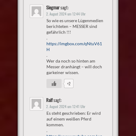
Siegmar
sagt:
2. August 2024 um 12:44 Uhr
So wie es unsere Lügenmedien
berichteten – MESSER sind
gefährlich !!!
.
https://imgbox.com/qNtuV61
H
.
Wer da noch so hinten am
Messer dranhängt – will doch
garkeiner wissen.
+2
Ralf
sagt:
2. August 2024 um 12:41 Uhr
Es steht geschrieben: Er wird
auf einem weißen Pferd
kommen.
.