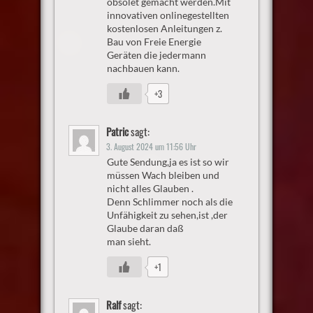
obsolet gemacht werden.Mit
innovativen onlinegestellten
kostenlosen Anleitungen z.
Bau von Freie Energie
Geräten die jedermann
nachbauen kann.
+3
Patric
sagt:
3. August 2024 um 11:56 Uhr
Gute Sendung,ja es ist so wir
müssen Wach bleiben und
nicht alles Glauben .
Denn Schlimmer noch als die
Unfähigkeit zu sehen,ist ,der
Glaube daran daß
man sieht.
+1
Ralf
sagt: