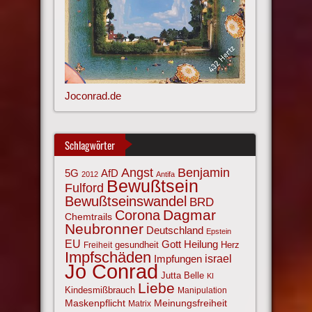
Joconrad.de
Schlagwörter
Angst
Benjamin
AfD
5G
2012
Antifa
Bewußtsein
Fulford
Bewußtseinswandel
BRD
Corona
Dagmar
Chemtrails
Neubronner
Deutschland
Epstein
EU
Gott
Heilung
gesundheit
Herz
Freiheit
Impfschäden
israel
Impfungen
Jo Conrad
Jutta Belle
KI
Liebe
Kindesmißbrauch
Manipulation
Maskenpflicht
Meinungsfreiheit
Matrix