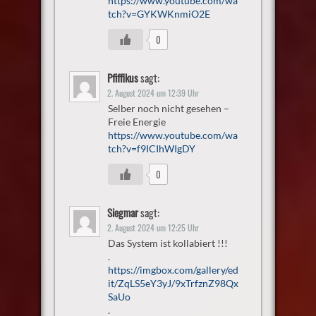
https://www.youtube.com/wa
tch?v=GYKWKnmiO2E
0
Pfiffikus
sagt:
2. August 2024 um 12:39 Uhr
Selber noch nicht gesehen –
Freie Energie
https://www.youtube.com/wa
tch?v=f9ICIhWIgDY
0
Siegmar
sagt:
2. August 2024 um 12:25 Uhr
Das System ist kollabiert !!!
.
https://imgbox.com/gallery/ed
it/ZqLS5eY3yJ/9xTrfznZ98Qx
SaUo
.