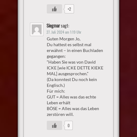
+2
Siegmar
sagt:
27. Juli 2024 um 1:19 Uhr
Guten Morgen Jo,
Du hattest es selbst mal
erwähnt – in einen Buchladen
gegangen:
“Haben Sie was von David
ICKE [wie ICKE DETTE KIEKE
MAL] ausgesprochen.”
(Da konntest Du noch kein
Englisch.)
Für mich:
GUT = Alles was das echte
Leben erhält
BÖSE = Alles was das Leben
zerstören will.
0