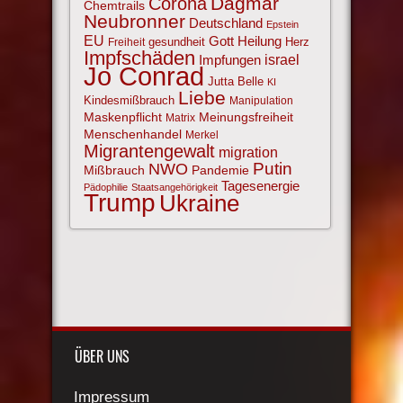
Corona
Dagmar
Chemtrails
Neubronner
Deutschland
Epstein
EU
Gott
Heilung
gesundheit
Herz
Freiheit
Impfschäden
israel
Impfungen
Jo Conrad
Jutta Belle
KI
Liebe
Kindesmißbrauch
Manipulation
Maskenpflicht
Meinungsfreiheit
Matrix
Menschenhandel
Merkel
Migrantengewalt
migration
NWO
Putin
Mißbrauch
Pandemie
Tagesenergie
Pädophilie
Staatsangehörigkeit
Trump
Ukraine
ÜBER UNS
Impressum