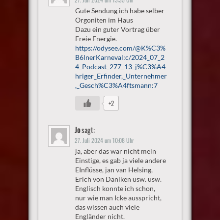
Gute Sendung ich habe selber
Orgoniten im Haus
Dazu ein guter Vortrag über
Freie Energie.
https://odysee.com/@K%C3%
B6lnerKarneval:c/2024_07_2
4_Podcast_277_13_j%C3%A4
hriger_Erfinder,_Unternehmer
,_Gesch%C3%A4ftsmann:7
+2
Jo
sagt:
27. Juli 2024 um 10:08 Uhr
ja, aber das war nicht mein
Einstige, es gab ja viele andere
EInflüsse, jan van Helsing,
Erich von Däniken usw. usw.
Englisch konnte ich schon,
nur wie man Icke ausspricht,
das wissen auch viele
Engländer nicht.