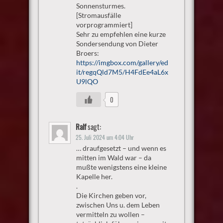
Sonnensturmes.
[Stromausfälle
vorprogrammiert]
Sehr zu empfehlen eine kurze
Sondersendung von Dieter
Broers:
https://imgbox.com/gallery/ed
it/regqQld7M5/H4FdEe4aL6x
U9lQO
0
Ralf
sagt:
25. Juli 2024 um 4:04 Uhr
… draufgesetzt – und wenn es
mitten im Wald war – da
mußte wenigstens eine kleine
Kapelle her.
.
Die Kirchen geben vor,
zwischen Uns u. dem Leben
vermitteln zu wollen –