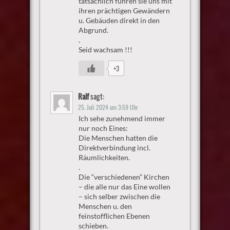
tatsächlich führen sie uns mit
ihren prächtigen Gewändern
u. Gebäuden direkt in den
Abgrund.
.
Seid wachsam !!!
+3
Ralf
sagt:
25. Juli 2024 um 3:59 Uhr
Ich sehe zunehmend immer
nur noch Eines:
Die Menschen hatten die
Direktverbindung incl.
Räumlichkeiten.
.
Die “verschiedenen” Kirchen
– die alle nur das Eine wollen
– sich selber zwischen die
Menschen u. den
feinstofflichen Ebenen
schieben.