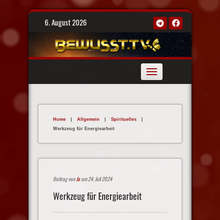
Skip
6. August 2026
to
content
Toggle
navigation
Home
|
Allgemein
|
Spirituelles
|
Werkzeug für Energiearbeit
Beitrag von
Jo
am 24. Juli 2024
Werkzeug für Energiearbeit