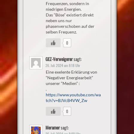
Frequenzen, sondern in
niedrigen Energien.
Das “Böse” existiert direkt
neben uns nur
phasenverschoben auf der
selben Frequenz.
0
GEZ-Verweigerer
sagt:
26. Juli 2024 um 8:18 Uhr
Eine exelente Erklärung von
“Negativer Energiearbeit”
unserer “Medien” :
.
https://www.youtube.com/wa
tch?v=BJVcB4VW_Zw
0
Meramer
sagt:
26. Juli 2024 um 8:00 Uhr