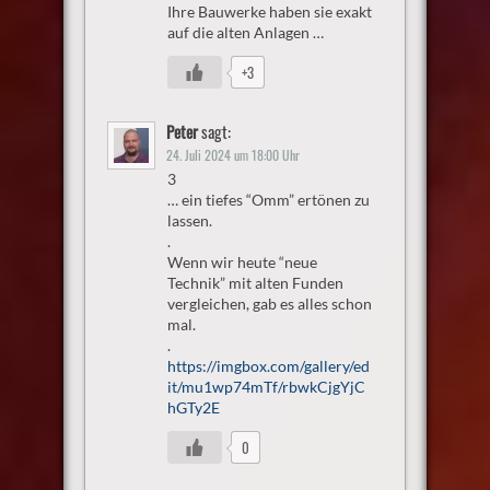
Ihre Bauwerke haben sie exakt
auf die alten Anlagen …
+3
Peter
sagt:
24. Juli 2024 um 18:00 Uhr
3
… ein tiefes “Omm” ertönen zu
lassen.
.
Wenn wir heute “neue
Technik” mit alten Funden
vergleichen, gab es alles schon
mal.
.
https://imgbox.com/gallery/ed
it/mu1wp74mTf/rbwkCjgYjC
hGTy2E
0