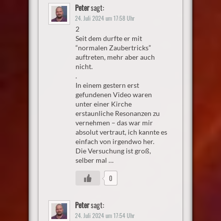
Peter
sagt:
24. Juli 2024 um 17:58 Uhr
2
Seit dem durfte er mit
“normalen Zaubertricks”
auftreten, mehr aber auch
nicht.
.
In einem gestern erst
gefundenen Video waren
unter einer Kirche
erstaunliche Resonanzen zu
vernehmen – das war mir
absolut vertraut, ich kannte es
einfach von irgendwo her.
Die Versuchung ist groß,
selber mal …
0
Peter
sagt:
24. Juli 2024 um 17:54 Uhr