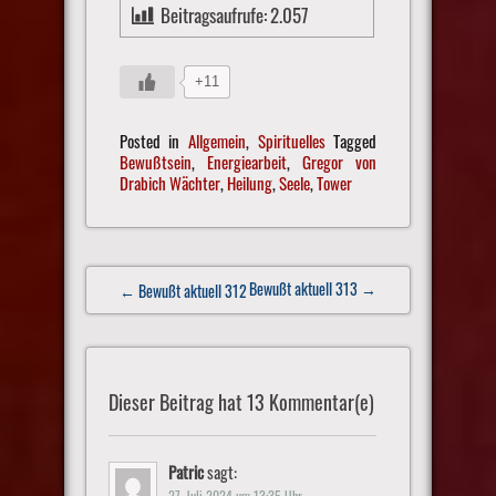
Beitragsaufrufe:
2.057
+11
Posted in
Allgemein
,
Spirituelles
Tagged
Bewußtsein
,
Energiearbeit
,
Gregor von
Drabich Wächter
,
Heilung
,
Seele
,
Tower
Post
Bewußt aktuell 313
→
← Bewußt aktuell 312
navigation
Dieser Beitrag hat 13 Kommentar(e)
Patric
sagt:
27. Juli 2024 um 13:35 Uhr