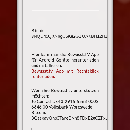
Bitcoin:
3NQU45QXNbgC5Ke2G1iUAKBH12H1h3UmAu
Hier kann man die Bewusst.TV App
für Android Geräte herunterladen
und installieren.
Bewusst.tv App mit Rechtsklick
runterladen.
Wenn Sie Bewusst.tv unterstützen
möchten:
Jo Conrad DE43 2916 6568 0003
6846 00 Volksbank Worpswede
Bitcoin:
3QasxayQhb3TaneBNn8TDxE2gCZPxLaXsU