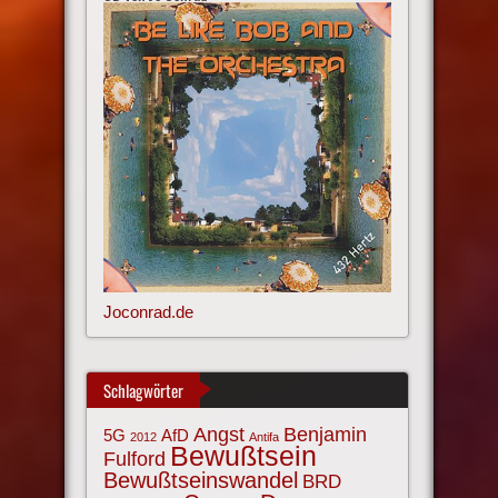
Joconrad.de
Schlagwörter
Angst
Benjamin
AfD
5G
2012
Antifa
Bewußtsein
Fulford
Bewußtseinswandel
BRD