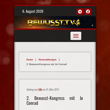
Skip
6. August 2026
to
content
Toggle
navigation
Home
|
Veranstaltungen
|
2. Bewusst-Kongress mit Jo Conrad
Beitrag von
Silly
am 21. März 2011
2. Bewusst-Kongress mit Jo
Conrad