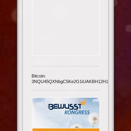
Bitcoin:
3NQU45QXNbgC5Ke2G1iUAKBH12H1h3UmAu