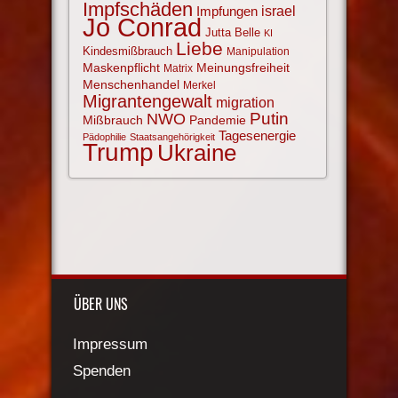
Impfschäden
israel
Impfungen
Jo Conrad
Jutta Belle
KI
Liebe
Kindesmißbrauch
Manipulation
Maskenpflicht
Meinungsfreiheit
Matrix
Menschenhandel
Merkel
Migrantengewalt
migration
NWO
Putin
Mißbrauch
Pandemie
Tagesenergie
Pädophilie
Staatsangehörigkeit
Trump
Ukraine
ÜBER UNS
Impressum
Spenden