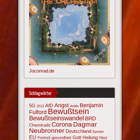
Joconrad.de
Schlagwörter
Angst
Benjamin
AfD
5G
2012
Antifa
Bewußtsein
Fulford
Bewußtseinswandel
BRD
Corona
Dagmar
Chemtrails
Neubronner
Deutschland
Epstein
EU
Gott
Heilung
gesundheit
Herz
Freiheit