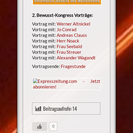
2. Bewusst-Kongress Vorträge:
Vortrag mit:
Werner Altnickel
Vortrag mit:
Jo Conrad
Vortrag mit:
Andreas Clauss
Vortrag mit:
Herr Noack
Vortrag mit:
Frau Seebald
Vortrag mit:
Frau Streuer
Vortrag mit:
Alexander Wagandt
Vortragsende:
Fragestunde
Beitragsaufrufe:
14
0