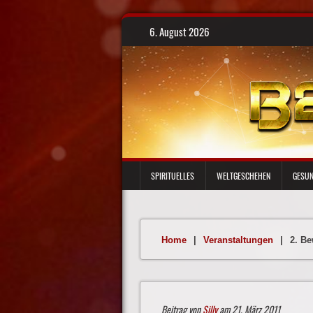
Skip
6. August 2026
to
content
SPIRITUELLES
WELTGESCHEHEN
GESUN
Home
|
Veranstaltungen
|
2. Be
Beitrag von
Silly
am 21. März 2011