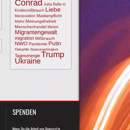
Conrad
Jutta Belle
KI
Liebe
Kindesmißbrauch
Maskenpflicht
Manipulation
Meinungsfreiheit
Matrix
Menschenhandel
Merkel
Migrantengewalt
migration
Mißbrauch
NWO
Putin
Pandemie
Pädophilie
Staatsangehörigkeit
Trump
Tagesenergie
Ukraine
SPENDEN
Wenn Sie die Arbeit von Bewusst.tv