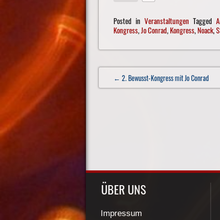
Posted in
Veranstaltungen
Tagged
A
Kongress
,
Jo Conrad
,
Kongress
,
Noack
,
S
Post
← 2. Bewusst-Kongress mit Jo Conrad
navigation
ÜBER UNS
Impressum