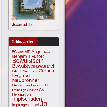
Joconrad.de
Schlagwörter
Angst
AfD
5G
2012
Antifa
Benjamin Fulford
Bewußtsein
Bewußtseinswandel
Corona
BRD
Chemtrails
Dagmar
Neubronner
EU
Deutschland
Epstein
Gott
gesundheit
Freiheit
Heilung
Herz
Impfschäden
Jo
israel
Impfungen