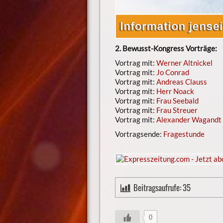
2. Bewusst-Kongress Vorträge:
Vortrag mit:
Werner Altnickel
Vortrag mit:
Jo Conrad
Vortrag mit:
Andreas Clauss
Vortrag mit:
Herr Noack
Vortrag mit:
Frau Seebald
Vortrag mit:
Frau Streuer
Vortrag mit:
Alexander Wagandt
Vortragsende:
Fragestunde
Beitragsaufrufe:
35
0