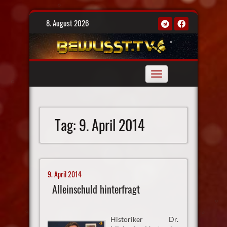
Skip
8. August 2026
to
content
Toggle
navigation
Tag:
9. April 2014
9. April 2014
Alleinschuld hinterfragt
Historiker Dr.