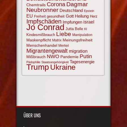
Corona
Dagmar
Chemtrails
Neubronner
Deutschland
Epstein
EU
Gott
Heilung
gesundheit
Herz
Freiheit
Impfschäden
israel
Impfungen
Jo Conrad
Jutta Belle
KI
Liebe
Kindesmißbrauch
Manipulation
Maskenpflicht
Meinungsfreiheit
Matrix
Menschenhandel
Merkel
Migrantengewalt
migration
NWO
Putin
Mißbrauch
Pandemie
Tagesenergie
Pädophilie
Staatsangehörigkeit
Trump
Ukraine
ÜBER UNS