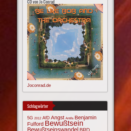
CD von Jo Conrad
Joconrad.de
Schlagwörter
Angst
Benjamin
AfD
5G
2012
Antifa
Bewußtsein
Fulford
Bewußtseinswandel
BRD