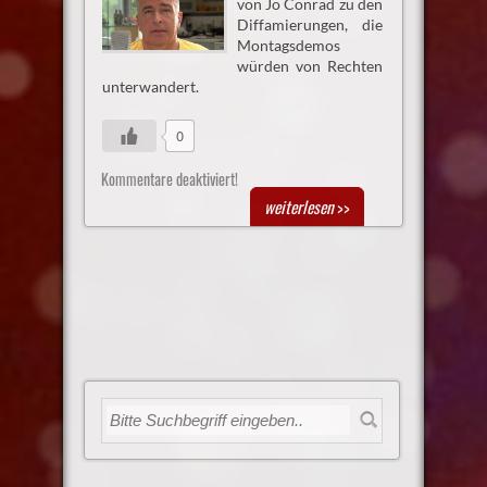
von Jo Conrad zu den
Diffamierungen, die
Montagsdemos
würden von Rechten
unterwandert.
0
Kommentare deaktiviert!
weiterlesen
>>