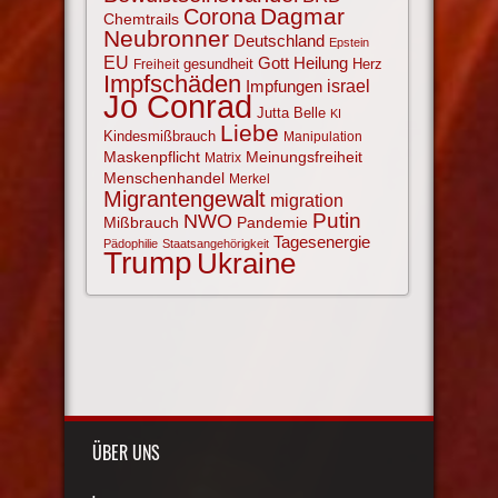
Corona
Dagmar
Chemtrails
Neubronner
Deutschland
Epstein
EU
Gott
Heilung
gesundheit
Herz
Freiheit
Impfschäden
israel
Impfungen
Jo Conrad
Jutta Belle
KI
Liebe
Kindesmißbrauch
Manipulation
Maskenpflicht
Meinungsfreiheit
Matrix
Menschenhandel
Merkel
Migrantengewalt
migration
NWO
Putin
Mißbrauch
Pandemie
Tagesenergie
Pädophilie
Staatsangehörigkeit
Trump
Ukraine
ÜBER UNS