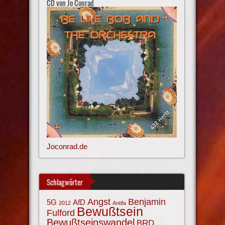
CD von Jo Conrad
Joconrad.de
Schlagwörter
Angst
Benjamin
AfD
5G
2012
Antifa
Bewußtsein
Fulford
Bewußtseinswandel
BRD