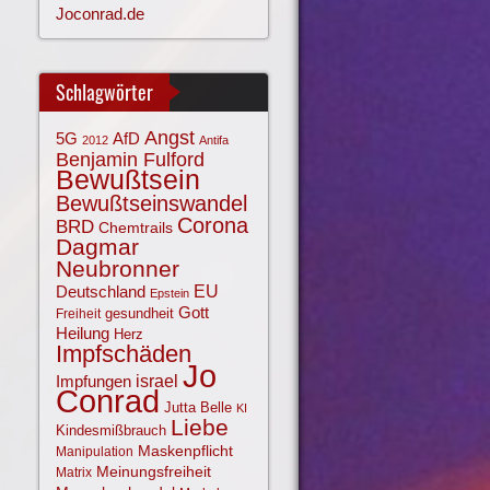
Joconrad.de
Schlagwörter
Angst
AfD
5G
2012
Antifa
Benjamin Fulford
Bewußtsein
Bewußtseinswandel
Corona
BRD
Chemtrails
Dagmar
Neubronner
EU
Deutschland
Epstein
Gott
gesundheit
Freiheit
Heilung
Herz
Impfschäden
Jo
israel
Impfungen
Conrad
Jutta Belle
KI
Liebe
Kindesmißbrauch
Maskenpflicht
Manipulation
Meinungsfreiheit
Matrix