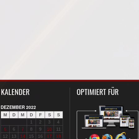
KALENDER
OPTIMIERT FÜR
DEZEMBER 2022
M
D
M
D
F
S
S
1
2
3
4
5
6
7
8
9
10
11
12
13
14
15
16
17
18