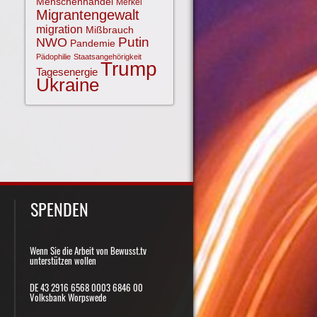
Menschenhandel
Merkel
Migrantengewalt
migration
Mißbrauch
NWO
Putin
Pandemie
Pädophilie
Staatsangehörigkeit
Trump
Tagesenergie
Ukraine
SPENDEN
Wenn Sie die Arbeit von Bewusst.tv
unterstützen wollen
DE 43 2916 6568 0003 6846 00
Volksbank Worpswede