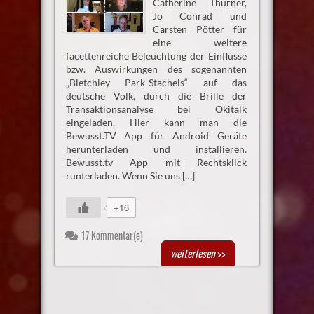
Catherine Thurner,
Jo Conrad und
Carsten Pötter für
eine weitere
facettenreiche Beleuchtung der Einflüsse
bzw. Auswirkungen des sogenannten
„Bletchley Park-Stachels“ auf das
deutsche Volk, durch die Brille der
Transaktionsanalyse bei Okitalk
eingeladen. Hier kann man die
Bewusst.TV App für Android Geräte
herunterladen und installieren.
Bewusst.tv App mit Rechtsklick
runterladen. Wenn Sie uns […]
+16
17 Kommentar(e)
weiterlesen
>>