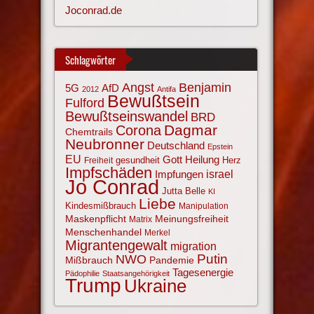
Joconrad.de
Schlagwörter
Angst
Benjamin
AfD
5G
2012
Antifa
Bewußtsein
Fulford
Bewußtseinswandel
BRD
Corona
Dagmar
Chemtrails
Neubronner
Deutschland
Epstein
EU
Gott
Heilung
gesundheit
Herz
Freiheit
Impfschäden
israel
Impfungen
Jo Conrad
Jutta Belle
KI
Liebe
Kindesmißbrauch
Manipulation
Maskenpflicht
Meinungsfreiheit
Matrix
Menschenhandel
Merkel
Migrantengewalt
migration
NWO
Putin
Mißbrauch
Pandemie
Tagesenergie
Pädophilie
Staatsangehörigkeit
Trump
Ukraine