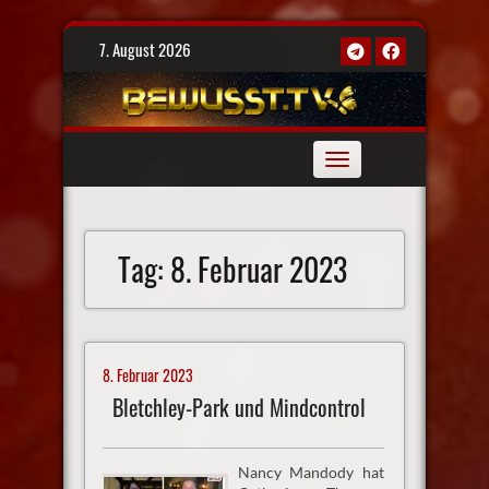
Skip
7. August 2026
to
content
Toggle
navigation
Tag:
8. Februar 2023
8. Februar 2023
Bletchley-Park und Mindcontrol
Nancy Mandody hat