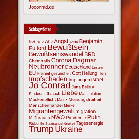
Joconrad.de
Schlagwörter
Angst
Benjamin
AfD
5G
2012
Antifa
Bewußtsein
Fulford
Bewußtseinswandel
BRD
Corona
Dagmar
Chemtrails
Neubronner
Deutschland
Epstein
EU
Gott
Heilung
gesundheit
Herz
Freiheit
Impfschäden
israel
Impfungen
Jo Conrad
Jutta Belle
KI
Liebe
Kindesmißbrauch
Manipulation
Maskenpflicht
Meinungsfreiheit
Matrix
Menschenhandel
Merkel
Migrantengewalt
migration
NWO
Putin
Mißbrauch
Pandemie
Tagesenergie
Pädophilie
Staatsangehörigkeit
Trump
Ukraine