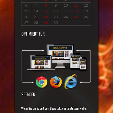
6
7
8
9
10
11
12
13
14
15
16
17
18
19
20
21
22
23
24
25
26
27
28
29
30
OPTIMIERT FÜR
SPENDEN
Wenn Sie die Arbeit von Bewusst.tv unterstützen wollen