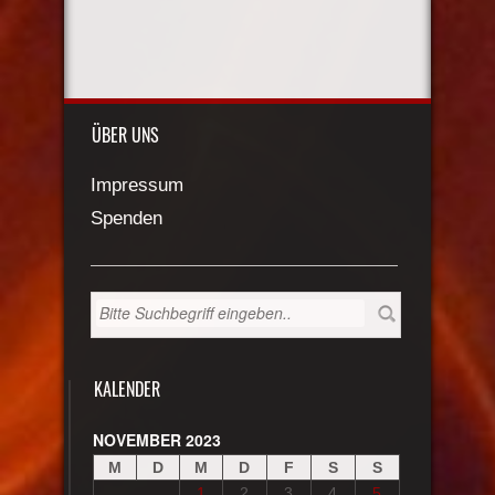
ÜBER UNS
Impressum
Spenden
KALENDER
NOVEMBER 2023
M
D
M
D
F
S
S
1
2
3
4
5