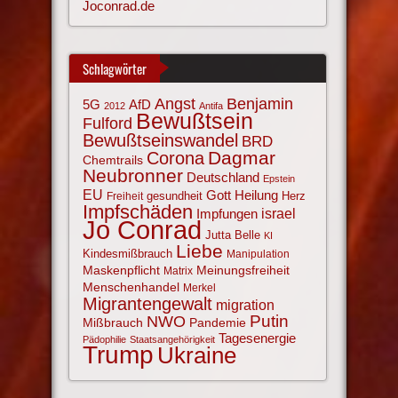
Joconrad.de
Schlagwörter
Angst
Benjamin
AfD
5G
2012
Antifa
Bewußtsein
Fulford
Bewußtseinswandel
BRD
Corona
Dagmar
Chemtrails
Neubronner
Deutschland
Epstein
EU
Gott
Heilung
gesundheit
Herz
Freiheit
Impfschäden
israel
Impfungen
Jo Conrad
Jutta Belle
KI
Liebe
Kindesmißbrauch
Manipulation
Maskenpflicht
Meinungsfreiheit
Matrix
Menschenhandel
Merkel
Migrantengewalt
migration
NWO
Putin
Mißbrauch
Pandemie
Tagesenergie
Pädophilie
Staatsangehörigkeit
Trump
Ukraine